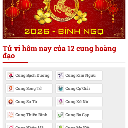
Tử vi hôm nay của 12 cung hoàng
đạo
Cung Bạch Dương
Cung Kim Ngưu
Cung Song Tử
Cung Cự Giải
Cung Sư Tử
Cung Xử Nữ
Cung Thiên Bình
Cung Bọ Cạp
Cung Nhân Mã
Cung Ma Kết