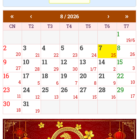
«
‹
›
»
8 / 2026
CN
T2
T3
T4
T5
T6
T7
1
19/6
2
3
4
5
6
7
8
20
26
21
22
23
24
25
9
10
11
12
13
14
15
27
3
28
29
30
1/7
2
16
17
18
19
20
21
22
4
10
5
6
7
8
9
23
24
25
26
27
28
29
11
17
12
13
14
15
16
30
31
18
19