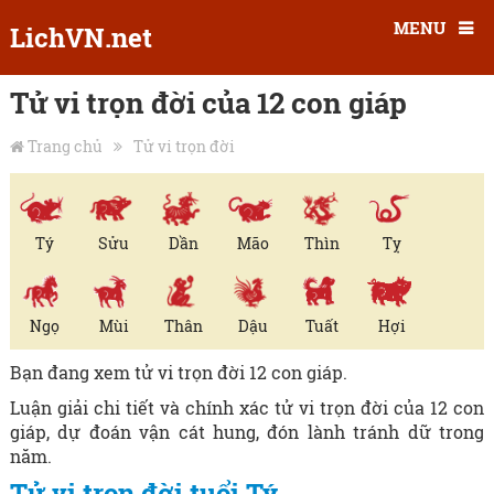
MENU
LichVN.net
Tử vi trọn đời của 12 con giáp
Trang chủ
Tử vi trọn đời
Tý
Sửu
Dần
Mão
Thìn
Tỵ
Ngọ
Mùi
Thân
Dậu
Tuất
Hợi
Bạn đang xem tử vi trọn đời 12 con giáp.
Luận giải chi tiết và chính xác tử vi trọn đời của 12 con
giáp, dự đoán vận cát hung, đón lành tránh dữ trong
năm.
Tử vi trọn đời tuổi Tý