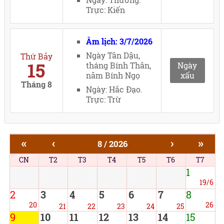
Trực: Kiến
Âm lịch: 3/7/2026
Ngày Tân Dậu,
Thứ Bảy
15
tháng Bính Thân,
Ngày
năm Bính Ngọ
xấu
Tháng 8
Ngày: Hắc Đạo.
Trực: Trừ
«
‹
›
»
8 / 2026
CN
T2
T3
T4
T5
T6
T7
1
19/6
2
3
4
5
6
7
8
20
26
21
22
23
24
25
9
10
11
12
13
14
15