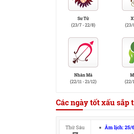
Sư Tử
X
(23/7 - 22/8)
(23/
Nhân Mã
M
(22/11 - 21/12)
(22/1
Các ngày tốt xấu sắp t
Thứ Sáu
Âm lịch: 25/