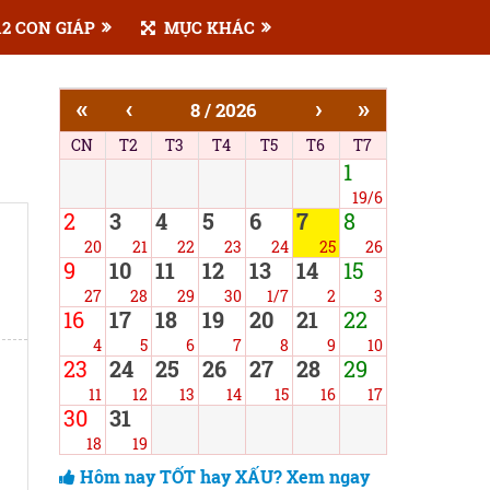
2 CON GIÁP
MỤC KHÁC
«
‹
›
»
8 / 2026
CN
T2
T3
T4
T5
T6
T7
1
19/6
2
3
4
5
6
7
8
20
21
22
23
24
25
26
9
10
11
12
13
14
15
27
28
29
30
1/7
2
3
16
17
18
19
20
21
22
4
5
6
7
8
9
10
23
24
25
26
27
28
29
11
12
13
14
15
16
17
30
31
18
19
Hôm nay TỐT hay XẤU? Xem ngay