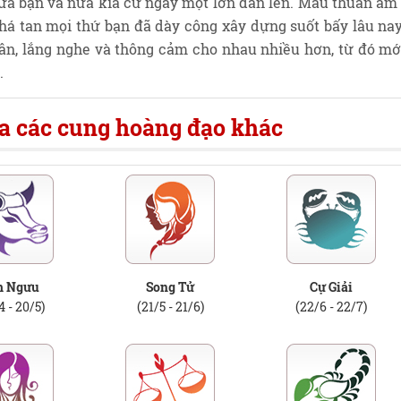
ữa bạn và nửa kia cứ ngày một lớn dần lên. Mâu thuẫn âm 
phá tan mọi thứ bạn đã dày công xây dựng suốt bấy lâu nay
ân, lắng nghe và thông cảm cho nhau nhiều hơn, từ đó mớ
.
a các cung hoàng đạo khác
m Ngưu
Song Tử
Cự Giải
4 - 20/5)
(21/5 - 21/6)
(22/6 - 22/7)