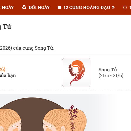
 NGÀY
ĐỔI NGÀY
12 CUNG HOÀNG ĐẠO
1
g Tử
2026) của cung Song Tử.
26)
Song Tử
của bạn
(21/5 - 21/6)