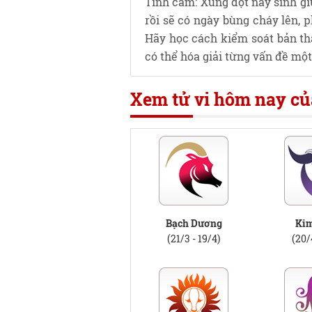
Tình cảm: Xung đột nảy sinh gi
rồi sẽ có ngày bùng cháy lên, 
Hãy học cách kiểm soát bản th
có thể hóa giải từng vấn đề một
Xem tử vi hôm nay củ
Bạch Dương
Ki
(21/3 - 19/4)
(20/