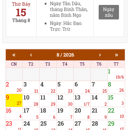
Ngày Tân Dậu,
Thứ Bảy
15
tháng Bính Thân,
Ngày
năm Bính Ngọ
xấu
Tháng 8
Ngày: Hắc Đạo.
Trực: Trừ
«
‹
›
»
8 / 2026
CN
T2
T3
T4
T5
T6
T7
1
19/6
2
3
4
5
6
7
8
20
26
21
22
23
24
25
9
10
11
12
13
14
15
27
3
28
29
30
1/7
2
16
17
18
19
20
21
22
4
10
5
6
7
8
9
23
24
25
26
27
28
29
11
17