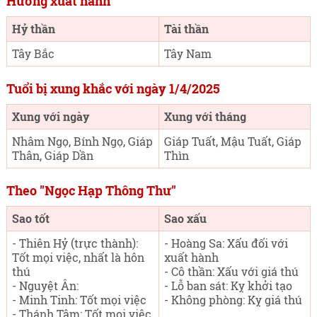
Hướng xuất hành
Hỷ thần
Tài thần
Tây Bắc
Tây Nam
Tuổi bị xung khắc với ngày 1/4/2025
Xung với ngày
Xung với tháng
Nhâm Ngọ, Bính Ngọ, Giáp
Giáp Tuất, Mậu Tuất, Giáp
Thân, Giáp Dần
Thìn
Theo "Ngọc Hạp Thông Thư"
Sao tốt
Sao xấu
- Thiên Hỷ (trực thành):
- Hoàng Sa: Xấu đối với
Tốt mọi việc, nhất là hôn
xuất hành
thú
- Cô thần: Xấu với giá thú
- Nguyệt Ân:
- Lỗ ban sát: Kỵ khởi tạo
- Minh Tinh: Tốt mọi việc
- Không phòng: Kỵ giá thú
- Thánh Tâm: Tốt mọi việc,