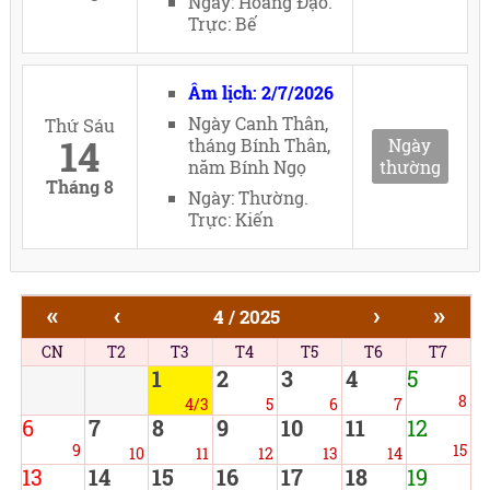
Ngày: Hoàng Đạo.
Trực: Bế
Âm lịch: 2/7/2026
Ngày Canh Thân,
Thứ Sáu
14
tháng Bính Thân,
Ngày
năm Bính Ngọ
thường
Tháng 8
Ngày: Thường.
Trực: Kiến
«
‹
›
»
4 / 2025
CN
T2
T3
T4
T5
T6
T7
1
2
3
4
5
8
4/3
5
6
7
6
7
8
9
10
11
12
9
15
10
11
12
13
14
13
14
15
16
17
18
19