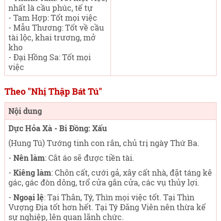
nhất là cầu phúc, tế tự
- Tam Hợp: Tốt mọi việc
- Mẫu Thương: Tốt về cầu
tài lộc, khai trương, mở
kho
- Đại Hồng Sa: Tốt mọi
việc
Theo "Nhị Thập Bát Tú"
Nội dung
Dực Hỏa Xà - Bi Đồng: Xấu
(Hung Tú) Tướng tinh con rắn, chủ trị ngày Thứ Ba
.
-
Nên làm
: Cắt áo sẽ được tiền tài.
-
Kiêng làm
: Chôn cất, cưới gả, xây cất nhà, đặt táng kê
gác, gác đòn dông, trổ cửa gắn cửa, các vụ thủy lợi.
-
Ngoại lệ
: Tại Thân, Tý, Thìn mọi việc tốt. Tại Thìn
Vượng Địa tốt hơn hết. Tại Tý Đăng Viên nên thừa kế
sự nghiệp, lên quan lãnh chức.