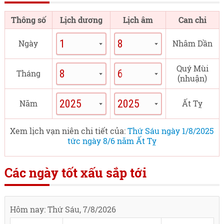
Thông số
Lịch dương
Lịch âm
Can chi
Ngày
Nhâm Dần
Quý Mùi
Tháng
(nhuận)
Năm
Ất Tỵ
Xem lịch vạn niên chi tiết của:
Thứ Sáu ngày 1/8/2025
tức ngày 8/6 năm Ất Tỵ
Các ngày tốt xấu sắp tới
Hôm nay: Thứ Sáu, 7/8/2026