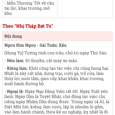
- Mẫu Thương: Tốt về cầu
tài lộc, khai trương, mở
kho
Theo "Nhị Thập Bát Tú"
Nội dung
Ngưu Kim Ngưu - Sái Tuân: Xấu
.
(Hung Tú) Tướng tinh con trâu, chủ trị ngày Thứ Sáu
.
-
Nên làm:
Đi thuyền, cắt may áo mão.
-
Kiêng làm:
Khởi công tạo tác việc chi cũng hung hại.
Nhất là xây cất nhà, dựng trại, cưới gả, trổ cửa, làm
thủy lợi, nuôi tằm, gieo cấy, khai khẩn, khai trương,
xuất hành đường bộ.
-
Ngoại lệ:
Ngày Ngọ Đăng Viên rất tốt. Ngày Tuất yên
lành. Ngày Dần là Tuyệt Nhật, chớ động tác việc chi,
riêng ngày Nhâm Dần dùng được. Trúng ngày 14 ÂL là
Diệt Một Sát, kiêng: làm rượu, lập lò nhuộm lò gốm,
vào làm hành chánh, thừa kế sự nghiệp, kỵ nhất là đi