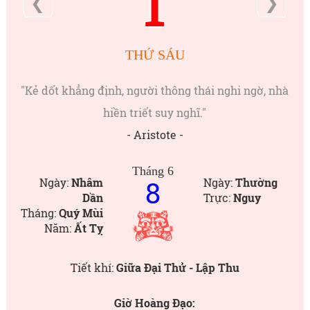
1
❮
❯
THỨ SÁU
"Kẻ dốt khẳng định, người thông thái nghi ngờ, nhà
hiền triết suy nghĩ."
- Aristote -
Tháng 6
8
Ngày:
Nhâm
Ngày:
Thường
Dần
Trực:
Nguy
Tháng:
Quý Mùi
Năm:
Ất Tỵ
Tiết khí:
Giữa Đại Thử - Lập Thu
Giờ Hoàng Đạo: