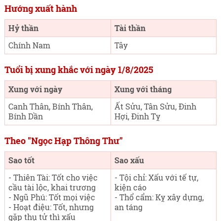
Hướng xuất hành
Hỷ thần
Tài thần
Chính Nam
Tây
Tuổi bị xung khắc với ngày 1/8/2025
Xung với ngày
Xung với tháng
Canh Thân, Bính Thân,
Ất Sửu, Tân Sửu, Đinh
Bính Dần
Hợi, Đinh Tỵ
Theo "Ngọc Hạp Thông Thư"
Sao tốt
Sao xấu
- Thiên Tài: Tốt cho việc
- Tội chỉ: Xấu với tế tự,
cầu tài lộc, khai trương
kiện cáo
- Ngũ Phú: Tốt mọi việc
- Thổ cẩm: Kỵ xây dựng,
- Hoạt điệu: Tốt, nhưng
an táng
gặp thụ tử thì xấu