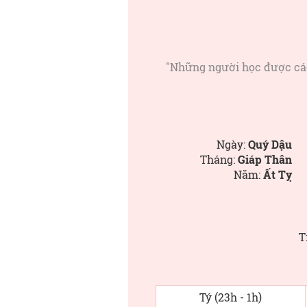
"Những người học được cách
Ngày:
Quý Dậu
Tháng:
Giáp Thân
Năm:
Ất Tỵ
T
Tý (23h - 1h)