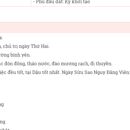
- Phủ đầu dát: Kỵ khởi tạo
u
.
, chủ trị ngày Thứ Hai
.
iường bình yên.
gác đòn đông, tháo nước, đào mương rạch, đi thuyền.
iệc đều tốt, tại Dậu tốt nhất. Ngày Sửu Sao Nguy Đăng Viên:
ng
ng.