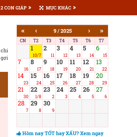
2 CON GIÁP
MỤC KHÁC
«
‹
›
»
9 / 2025
CN
T2
T3
T4
T5
T6
T7
1
2
3
4
5
6
 chi
10/7
11
12
13
14
15
 gợi
7
8
9
10
11
12
13
16
17
18
19
20
21
22
14
15
16
17
18
19
20
23
24
25
26
27
28
29
21
22
23
24
25
26
27
30
1/8
2
3
4
5
6
28
29
30
7
8
9
Hôm nay TỐT hay XẤU? Xem ngay