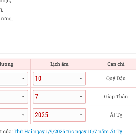
nhật,
g,
rượng,
 dương
Lịch âm
Can chi
Quý Dậu
Giáp Thân
Ất Tỵ
t của:
Thứ Hai ngày 1/9/2025 tức ngày 10/7 năm Ất Tỵ