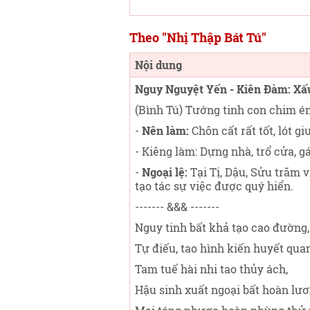
Theo "Nhị Thập Bát Tú"
Nội dung
Nguy Nguyệt Yến - Kiên Đàm: Xấ
(Bình Tú) Tướng tinh con chim én
-
Nên làm:
Chôn cất rất tốt, lót g
- Kiêng làm: Dựng nhà, trổ cửa, 
-
Ngoại lệ:
Tại Tị, Dậu, Sửu trăm v
tạo tác sự việc được quý hiển.
------- &&& -------
Nguy tinh bất khả tạo cao đường,
Tự điếu, tao hình kiến huyết qua
Tam tuế hài nhi tao thủy ách,
Hậu sinh xuất ngoại bất hoàn lươ