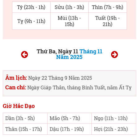
Tý (23h - 1h)
Sửu (1h - 3h)
Thìn (7h - 9h)
Mùi (13h -
Tuất (19h -
Tỵ (9h - 11h)
15h)
21h)
Thứ Ba, Ngày 11
Tháng 11
Năm 2025
Âm lịch:
Ngày 22 Tháng 9 Năm 2025
Can chi:
Ngày Giáp Thân, tháng Bính Tuất, năm Ất Tỵ
Giờ Hắc Đạo
Dần (3h - 5h)
Mão (5h - 7h)
Ngọ (11h - 13h)
Thân (15h - 17h)
Dậu (17h - 19h)
Hợi (21h - 23h)