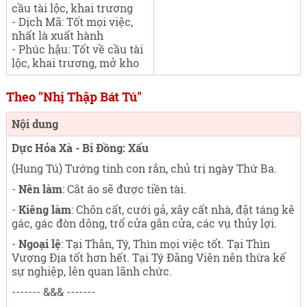
cầu tài lộc, khai trương
- Dịch Mã: Tốt mọi việc,
nhất là xuất hành
- Phúc hậu: Tốt về cầu tài
lộc, khai trương, mở kho
Theo "Nhị Thập Bát Tú"
Nội dung
Dực Hỏa Xà - Bi Đồng: Xấu
(Hung Tú) Tướng tinh con rắn, chủ trị ngày Thứ Ba
.
-
Nên làm
: Cắt áo sẽ được tiền tài.
-
Kiêng làm
: Chôn cất, cưới gả, xây cất nhà, đặt táng kê
gác, gác đòn dông, trổ cửa gắn cửa, các vụ thủy lợi.
-
Ngoại lệ
: Tại Thân, Tý, Thìn mọi việc tốt. Tại Thìn
Vượng Địa tốt hơn hết. Tại Tý Đăng Viên nên thừa kế
sự nghiệp, lên quan lãnh chức.
------- &&& -------