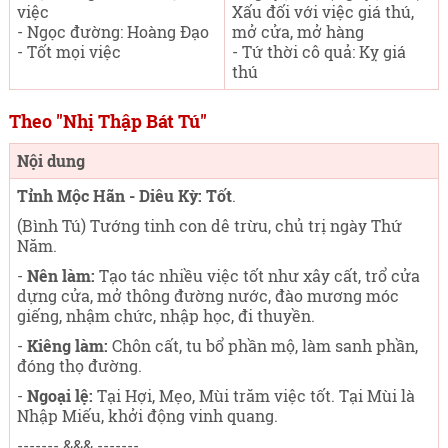
việc
Xấu đối với việc giá thú,
- Ngọc đường: Hoàng Đạo
mở cửa, mở hàng
- Tốt mọi việc
- Tứ thời cô quả: Kỵ giá
thú
Theo "Nhị Thập Bát Tú"
Nội dung
Tỉnh Mộc Hãn - Diêu Kỳ: Tốt
.
(Bình Tú) Tướng tinh con dê trừu, chủ trị ngày Thứ
Năm
.
-
Nên làm:
Tạo tác nhiều việc tốt như xây cất, trổ cửa
dựng cửa, mở thông đường nước, đào mương móc
giếng, nhậm chức, nhập học, đi thuyền.
-
Kiêng làm:
Chôn cất, tu bổ phần mộ, làm sanh phần,
đóng thọ đường.
-
Ngoại lệ:
Tại Hợi, Mẹo, Mùi trăm việc tốt. Tại Mùi là
Nhập Miếu, khởi động vinh quang.
------- &&& -------