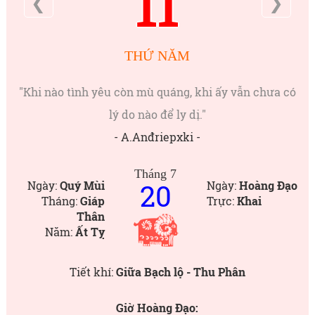
11
❮
❯
THỨ NĂM
"Khi nào tình yêu còn mù quáng, khi ấy vẫn chưa có
lý do nào để ly dị."
- A.Anđriepxki -
Tháng 7
20
Ngày:
Quý Mùi
Ngày:
Hoàng Đạo
Tháng:
Giáp
Trực:
Khai
Thân
Năm:
Ất Tỵ
Tiết khí:
Giữa Bạch lộ - Thu Phân
Giờ Hoàng Đạo: