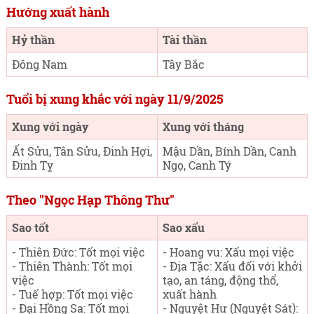
Hướng xuất hành
Hỷ thần
Tài thần
Đông Nam
Tây Bắc
Tuổi bị xung khắc với ngày 11/9/2025
Xung với ngày
Xung với tháng
Ất Sửu, Tân Sửu, Đinh Hợi,
Mậu Dần, Bính Dần, Canh
Đinh Tỵ
Ngọ, Canh Tý
Theo "Ngọc Hạp Thông Thư"
Sao tốt
Sao xấu
- Thiên Đức: Tốt mọi việc
- Hoang vu: Xấu mọi việc
- Thiên Thành: Tốt mọi
- Địa Tặc: Xấu đối với khởi
việc
tạo, an táng, động thổ,
- Tuế hợp: Tốt mọi việc
xuất hành
- Đại Hồng Sa: Tốt mọi
- Nguyệt Hư (Nguyệt Sát):