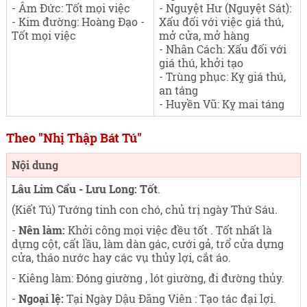
- Âm Đức: Tốt mọi việc
- Nguyệt Hư (Nguyệt Sát):
- Kim đường: Hoàng Đạo -
Xấu đối với việc giá thú,
Tốt mọi việc
mở cửa, mở hàng
- Nhân Cách: Xấu đối với
giá thú, khởi tạo
- Trùng phục: Kỵ giá thú,
an táng
- Huyền Vũ: Kỵ mai táng
Theo "Nhị Thập Bát Tú"
Nội dung
Lâu Lim Cẩu - Lưu Long: Tốt
.
(Kiết Tú) Tướng tinh con chó, chủ trị ngày Thứ Sáu
.
-
Nên làm:
Khởi công mọi việc đều tốt . Tốt nhất là
dựng cột, cất lầu, làm dàn gác, cưới gả, trổ cửa dựng
cửa, tháo nước hay các vụ thủy lợi, cắt áo.
- Kiêng làm: Đóng giường , lót giường, đi đường thủy.
-
Ngoại lệ:
Tại Ngày Dậu Đăng Viên : Tạo tác đại lợi.