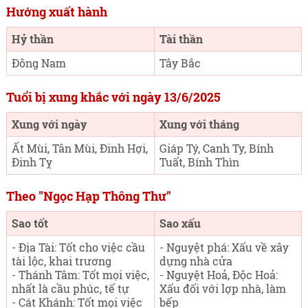
Hướng xuất hành
Hỷ thần
Tài thần
Đông Nam
Tây Bắc
Tuổi bị xung khắc với ngày 13/6/2025
Xung với ngày
Xung với tháng
Ất Mùi, Tân Mùi, Đinh Hợi,
Giáp Tý, Canh Ty, Bính
Đinh Tỵ
Tuất, Bính Thìn
Theo "Ngọc Hạp Thông Thư"
Sao tốt
Sao xấu
- Địa Tài: Tốt cho việc cầu
- Nguyệt phá: Xấu về xây
tài lộc, khai trương
dựng nhà cửa
- Thánh Tâm: Tốt mọi việc,
- Nguyệt Hoả, Độc Hoả:
nhất là cầu phúc, tế tự
Xấu đối với lợp nhà, làm
- Cát Khánh: Tốt mọi việc
bếp