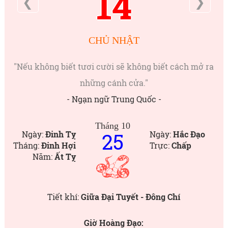
14
❮
❯
CHỦ NHẬT
"Nếu không biết tươi cười sẽ không biết cách mở ra
những cánh cửa."
- Ngạn ngữ Trung Quốc -
Tháng 10
25
Ngày:
Đinh Tỵ
Ngày:
Hắc Đạo
Tháng:
Đinh Hợi
Trực:
Chấp
Năm:
Ất Tỵ
Tiết khí:
Giữa Đại Tuyết - Đông Chí
Giờ Hoàng Đạo: