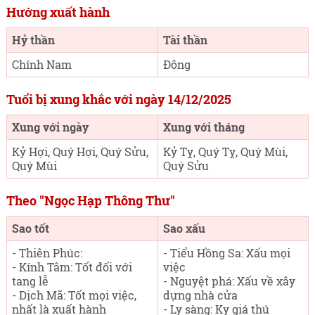
Hướng xuất hành
Hỷ thần
Tài thần
Chính Nam
Đông
Tuổi bị xung khắc với ngày 14/12/2025
Xung với ngày
Xung với tháng
Kỷ Hợi, Quý Hợi, Quý Sửu,
Kỷ Tỵ, Quý Tỵ, Quý Mùi,
Quý Mùi
Quý Sửu
Theo "Ngọc Hạp Thông Thư"
Sao tốt
Sao xấu
- Thiên Phúc:
- Tiểu Hồng Sa: Xấu mọi
- Kính Tâm: Tốt đối với
việc
tang lễ
- Nguyệt phá: Xấu về xây
- Dịch Mã: Tốt mọi việc,
dựng nhà cửa
nhất là xuất hành
- Ly sàng: Kỵ giá thú