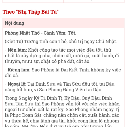
Theo "Nhị Thập Bát Tú"
Nội dung
Phòng Nhật Thố - Cảnh Yêm: Tốt
.
(Kiết Tú) Tướng tinh con Thỏ, chủ trị ngày Chủ Nhật
.
-
Nên làm:
Khởi công tạo tác mọi việc đều tốt, thứ
nhất là xây dựng nhà, chôn cất, cưới gả, xuất hành, đi
thuyền, mưu sự, chặt cỏ phá đất, cắt áo.
-
Kiêng làm:
Sao Phòng là Đại Kiết Tinh, không kỵ việc
chi cả.
-
Ngoại lệ:
Tại Đinh Sửu và Tân Sửu đều tốt, tại Dậu
càng tốt hơn, vì Sao Phòng Đăng Viên tại Dậu.
Trong 6 ngày Kỷ Tị, Đinh Tị, Kỷ Dậu, Quý Dậu, Đinh
Sửu, Tân Sửu thì Sao Phòng vẫn tốt với các việc khác,
ngoại trừ chôn cất là rất kỵ. Sao Phòng nhằm ngày Tị
là Phục Đoạn Sát: chẳng nên chôn cất, xuất hành, các
vụ thừa kế, chia lãnh gia tài, khởi công làm lò nhuộm
lò gốm. NHƯNG Nên dứt vú trẻ em, xây tường, lấp