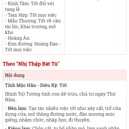
- Kính Tâm: Tốt đối với
tang lễ
- Tam Hợp: Tốt mọi việc
- Mẫu Thương: Tốt về cầu
tài lộc, khai trương, mở
kho
- Hoàng Ân:
- Kim đường: Hoàng Đạo -
Tốt mọi việc
Theo "Nhị Thập Bát Tú"
Nội dung
Tỉnh Mộc Hãn - Diêu Kỳ: Tốt
.
(Bình Tú) Tướng tinh con dê trừu, chủ trị ngày Thứ
Năm
.
-
Nên làm:
Tạo tác nhiều việc tốt như xây cất, trổ cửa
dựng cửa, mở thông đường nước, đào mương móc
giếng, nhậm chức, nhập học, đi thuyền.
-
Kiêng làm:
Chôn cất, tu bổ phần mộ, làm sanh phần,