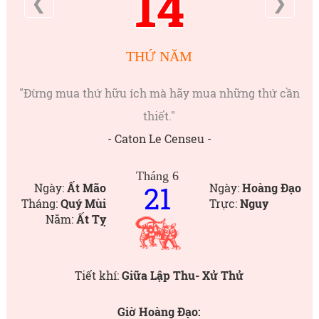
14
❮
❯
THỨ NĂM
"Đừng mua thứ hữu ích mà hãy mua những thứ cần
thiết."
- Caton Le Censeu -
Tháng 6
21
Ngày:
Ất Mão
Ngày:
Hoàng Đạo
Tháng:
Quý Mùi
Trực:
Nguy
Năm:
Ất Tỵ
Tiết khí:
Giữa Lập Thu- Xử Thử
Giờ Hoàng Đạo: