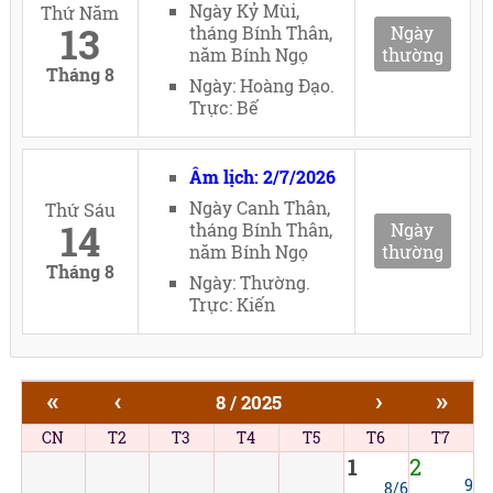
Ngày Kỷ Mùi,
Thứ Năm
13
tháng Bính Thân,
Ngày
năm Bính Ngọ
thường
Tháng 8
Ngày: Hoàng Đạo.
Trực: Bế
Âm lịch: 2/7/2026
Ngày Canh Thân,
Thứ Sáu
14
tháng Bính Thân,
Ngày
năm Bính Ngọ
thường
Tháng 8
Ngày: Thường.
Trực: Kiến
«
‹
›
»
8 / 2025
CN
T2
T3
T4
T5
T6
T7
1
2
9
8/6