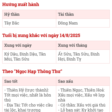
Hướng xuất hành
Hỷ thần
Tài thần
Tây Bắc
Đông Nam
Tuổi bị xung khắc với ngày 14/8/2025
Xung với ngày
Xung với tháng
Kỷ Dậu, Đinh Dậu, Tân
Ất Sửu, Tân Sửu, Đinh
Mùi, Tân Sửu
Hợi, Đinh Tỵ
Theo "Ngọc Hạp Thông Thư"
Sao tốt
Sao xấu
- Thiên Hỷ (trực thành):
- Thiên Ngục, Thiên Hoả:
Tốt mọi việc, nhất là hôn
Xấu mọi việc, Xấu về lợp
thú
nhà
- Địa Tài: Tốt cho việc cầu
- Cô thần: Xấu với giá thú
tài lộc, khai trương
- Lỗ ban sát: Kỵ khởi tạo