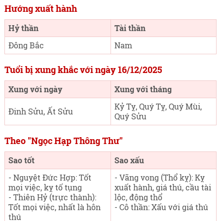
Hướng xuất hành
Hỷ thần
Tài thần
Đông Bắc
Nam
Tuổi bị xung khắc với ngày 16/12/2025
Xung với ngày
Xung với tháng
Kỷ Tỵ, Quý Tỵ, Quý Mùi,
Đinh Sửu, Ất Sửu
Quý Sửu
Theo "Ngọc Hạp Thông Thư"
Sao tốt
Sao xấu
- Nguyệt Đức Hợp: Tốt
- Vãng vong (Thổ kỵ): Kỵ
mọi việc, kỵ tố tụng
xuất hành, giá thú, cầu tài
- Thiên Hỷ (trực thành):
lộc, động thổ
Tốt mọi việc, nhất là hôn
- Cô thần: Xấu với giá thú
thú