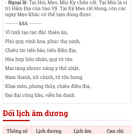
-
Ngoại lệ:
Tại Hợi, Mẹo, Mùi Kỵ chôn cất. Tại Mùi là vị
trí Hãm Địa của Sao Vỹ. Tại Kỷ Mẹo rất Hung, còn các
ngày Mẹo khác có thể tạm dùng được.
------- &&& -------
Vĩ tinh tạo tác đắc thiên ân,
Phú quý, vinh hoa, phúc thọ ninh,
Chiêu tài tiến bảo, tiến điền địa,
Hòa hợp hôn nhân, quý tử tôn.
Mai táng nhược năng y thử nhật,
Nam thanh, nữ chính, tử tôn hưng.
Khai môn, phóng thủy, chiêu điền địa,
Đại đại công hầu, viễn bá danh.
Đổi lịch âm dương
Thông số
Lịch dương
Lịch âm
Can chi