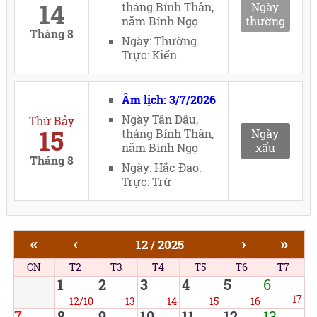
14
tháng Bính Thân,
Ngày
năm Bính Ngọ
thường
Tháng 8
Ngày: Thường.
Trực: Kiến
Âm lịch: 3/7/2026
Ngày Tân Dậu,
Thứ Bảy
15
tháng Bính Thân,
Ngày
năm Bính Ngọ
xấu
Tháng 8
Ngày: Hắc Đạo.
Trực: Trừ
«
‹
›
»
12 / 2025
CN
T2
T3
T4
T5
T6
T7
1
2
3
4
5
6
17
12/10
13
14
15
16
7
8
9
10
11
12
13