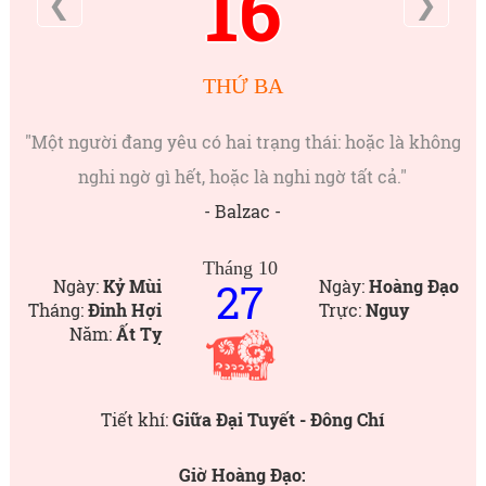
16
❮
❯
THỨ BA
"Một người đang yêu có hai trạng thái: hoặc là không
nghi ngờ gì hết, hoặc là nghi ngờ tất cả."
- Balzac -
Tháng 10
27
Ngày:
Kỷ Mùi
Ngày:
Hoàng Đạo
Tháng:
Đinh Hợi
Trực:
Nguy
Năm:
Ất Tỵ
Tiết khí:
Giữa Đại Tuyết - Đông Chí
Giờ Hoàng Đạo: