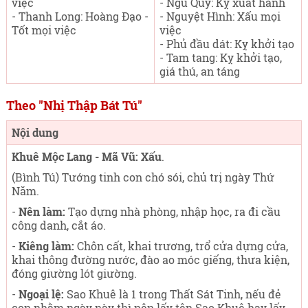
việc
- Ngũ Quỹ: Kỵ xuất hành
- Thanh Long: Hoàng Đạo -
- Nguyệt Hình: Xấu mọi
Tốt mọi việc
việc
- Phủ đầu dát: Kỵ khởi tạo
- Tam tang: Kỵ khởi tạo,
giá thú, an táng
Theo "Nhị Thập Bát Tú"
Nội dung
Khuê Mộc Lang - Mã Vũ: Xấu
.
(Bình Tú) Tướng tinh con chó sói, chủ trị ngày Thứ
Năm
.
-
Nên làm:
Tạo dựng nhà phòng, nhập học, ra đi cầu
công danh, cắt áo.
-
Kiêng làm:
Chôn cất, khai trương, trổ cửa dựng cửa,
khai thông đường nước, đào ao móc giếng, thưa kiện,
đóng giường lót giường.
-
Ngoại lệ:
Sao Khuê là 1 trong Thất Sát Tinh, nếu đẻ
con nhằm ngày này thì nên lấy tên Sao Khuê hay lấy