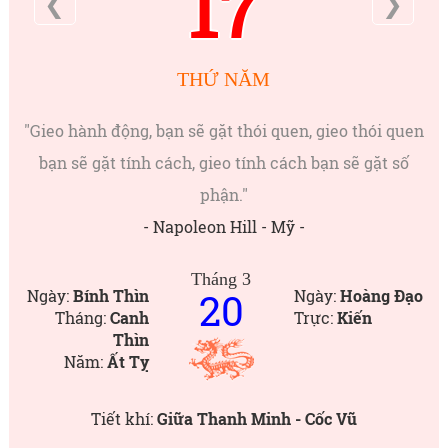
17
❮
❯
THỨ NĂM
"Gieo hành động, bạn sẽ gặt thói quen, gieo thói quen
bạn sẽ gặt tính cách, gieo tính cách bạn sẽ gặt số
phận."
- Napoleon Hill - Mỹ -
Tháng 3
20
Ngày:
Bính Thìn
Ngày:
Hoàng Đạo
Tháng:
Canh
Trực:
Kiến
Thìn
Năm:
Ất Tỵ
Tiết khí:
Giữa Thanh Minh - Cốc Vũ