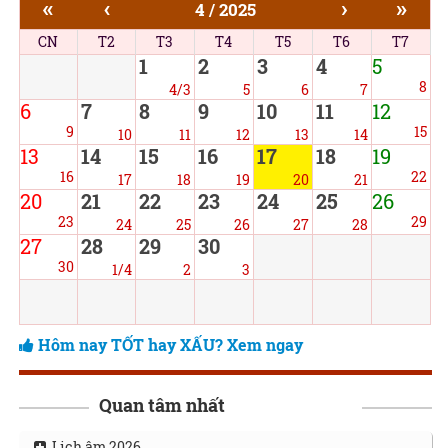
«
‹
›
»
4 / 2025
CN
T2
T3
T4
T5
T6
T7
1
2
3
4
5
8
4/3
5
6
7
6
7
8
9
10
11
12
9
15
10
11
12
13
14
13
14
15
16
17
18
19
16
22
17
18
19
20
21
20
21
22
23
24
25
26
23
29
24
25
26
27
28
27
28
29
30
30
1/4
2
3
Hôm nay TỐT hay XẤU? Xem ngay
Quan tâm nhất
Lịch âm 2026