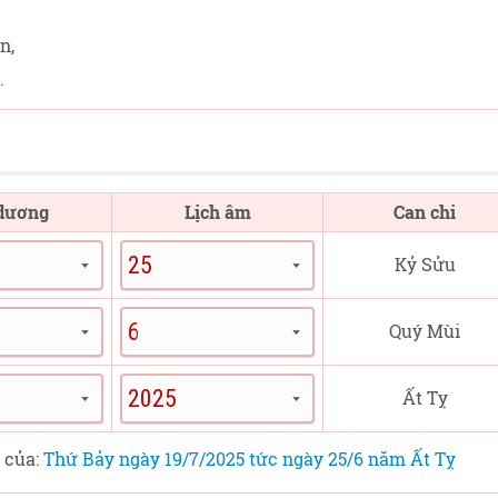
n,
.
 dương
Lịch âm
Can chi
Kỷ Sửu
Quý Mùi
Ất Tỵ
t của:
Thứ Bảy ngày 19/7/2025 tức ngày 25/6 năm Ất Tỵ