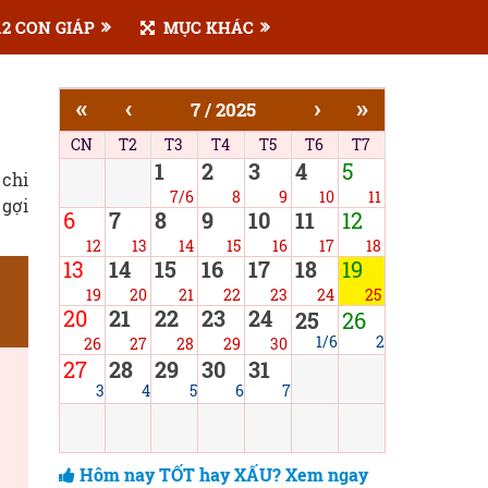
2 CON GIÁP
MỤC KHÁC
«
‹
›
»
7 / 2025
CN
T2
T3
T4
T5
T6
T7
1
2
3
4
5
 chi
7/6
8
9
10
11
 gợi
6
7
8
9
10
11
12
12
13
14
15
16
17
18
13
14
15
16
17
18
19
19
20
21
22
23
24
25
20
21
22
23
24
25
26
1/6
2
26
27
28
29
30
27
28
29
30
31
3
4
5
6
7
Hôm nay TỐT hay XẤU? Xem ngay