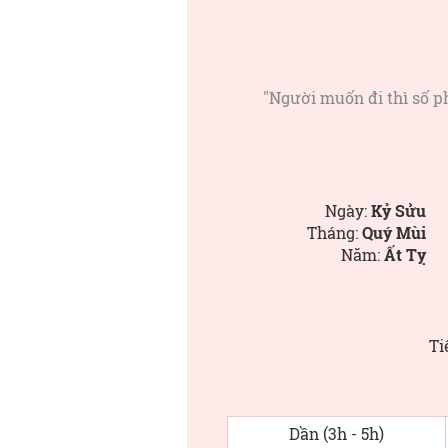
"Người muốn đi thì số p
Ngày:
Kỷ Sửu
Tháng:
Quý Mùi
Năm:
Ất Tỵ
Ti
Dần (3h - 5h)