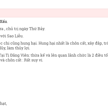
 Xấu
.
a , chủ trị ngày Thứ Bảy
.
với Sao Liễu.
c chi cũng hung hại. Hung hại nhất là chôn cất, xây đắp, tr
ũy, làm thủy lợi.
Tại Tị Đăng Viên: thừa kế và lên quan lãnh chức là 2 điều tố
và chôn cất : Rất suy vi.
hạt,