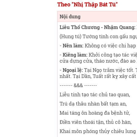
Theo "Nhị Thập Bát Tú"
Nội dung
Liễu Thổ Chương - Nhậm Quang:
(Hung tú) Tướng tinh con gấu ngự
-
Nên làm:
Không có việc chi hạp 
-
Kiêng làm:
Khởi công tạo tác việ
cửa dựng cửa, tháo nước, đào ao l
-
Ngoại lệ:
Tại Ngọ trăm việc tốt. 
nhất. Tại Dần, Tuất rất kỵ xây cất 
------- &&& -------
Liễu tinh tạo tác chủ tao quan,
Trú dạ thâu nhàn bất tạm an,
Mai táng ôn hoàng đa bệnh tử,
Điền viên thoái tận, thủ cô hàn,
Khai môn phóng thủy chiêu lung 