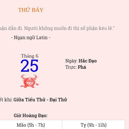
THỨ BẢY
hận dẫn đi. Người không muốn đi thì số phận kéo lê."
- Ngạn ngữ Latin -
Tháng 6
25
Ngày:
Hắc Đạo
Trực:
Phá
ết khí:
Giữa Tiểu Thử - Đại Thử
Giờ Hoàng Đạo:
Mão (5h - 7h)
Tỵ (9h - 11h)