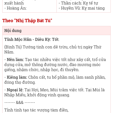
xuất hành
- Thần cách: Kỵ tế tự
- Hoàng Ân:
- Huyền Vũ: Kỵ mai táng
Theo "Nhị Thập Bát Tú"
Nội dung
Tỉnh Mộc Hãn - Diêu Kỳ: Tốt
.
(Bình Tú) Tướng tinh con dê trừu, chủ trị ngày Thứ
Năm
.
-
Nên làm:
Tạo tác nhiều việc tốt như xây cất, trổ cửa
dựng cửa, mở thông đường nước, đào mương móc
giếng, nhậm chức, nhập học, đi thuyền.
-
Kiêng làm:
Chôn cất, tu bổ phần mộ, làm sanh phần,
đóng thọ đường.
-
Ngoại lệ:
Tại Hợi, Mẹo, Mùi trăm việc tốt. Tại Mùi là
Nhập Miếu, khởi động vinh quang.
------- &&& -------
Tỉnh tinh tạo tác vượng tàm điền,