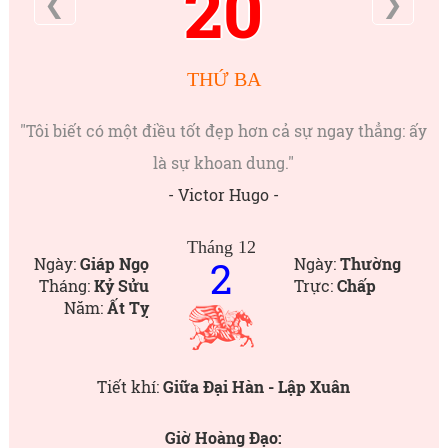
20
❮
❯
THỨ BA
"Tôi biết có một điều tốt đẹp hơn cả sự ngay thẳng: ấy
là sự khoan dung."
- Victor Hugo -
Tháng 12
2
Ngày:
Giáp Ngọ
Ngày:
Thường
Tháng:
Kỷ Sửu
Trực:
Chấp
Năm:
Ất Tỵ
Tiết khí:
Giữa Đại Hàn - Lập Xuân
Giờ Hoàng Đạo: