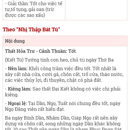
- Giải thần: Tốt cho việc tế
tự,tố tụng, gải oan (trừ
được các sao xấu)
Theo "Nhị Thập Bát Tú"
Nội dung
Thất Hỏa Trư - Cảnh Thuần: Tốt
.
(Kiết Tú) Tướng tinh con heo, chủ trị ngày Thứ Ba
-
Nên làm:
Khởi công trăm việc đều tốt. Tốt nhất là
xây cất nhà cửa, cưới gả, chôn cất, trổ cửa, tháo nước,
các việc thủy lợi, đi thuyền, chặt cỏ phá đất.
-
Kiêng làm:
Sao thất Đại Kiết không có việc chi phải
kiêng.
-
Ngoại lệ:
Tại Dần, Ngọ, Tuất nói chung đều tốt, ngày
Ngọ Đăng viên rất hiển đạt.
Ba ngày Bính Dần, Nhâm Dần, Giáp Ngọ rất nên xây
dựng và chôn cất, song những ngày Dần khác không
tốt. Vì sao Thất gặp ngày Dần là phạm Phục Đoạn Sát