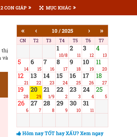
2 CON GIÁP
MỤC KHÁC
«
‹
›
»
10 / 2025
CN
T2
T3
T4
T5
T6
T7
1
2
3
4
 thị
10/8
11
12
13
h và
5
6
7
8
9
10
11
14
15
16
17
18
19
20
12
13
14
15
16
17
18
21
22
23
24
25
26
27
19
20
21
22
23
24
25
28
29
1/9
2
3
4
5
26
27
28
29
30
31
6
7
8
9
10
11
Hôm nay TỐT hay XẤU? Xem ngay