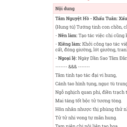
Nội dung
Tâm Nguyệt Hồ - Khấu Tuân: Xấ
(Hung tú) Tướng tinh con chồn, c
-
Nên làm:
Tạo tác việc chi cũng 
-
Kiêng làm:
Khởi công tạo tác việ
cất, đóng giường, lót giường, tran
-
Ngoại lệ:
Ngày Dần Sao Tâm Đăng
------- &&& -------
Tâm tinh tạo tác đại vi hung,
Cánh tao hình tụng, ngục tù trung
Ngỗ nghịch quan phi, điền trạch t
Mai táng tốt bộc tử tương tòng.
Hôn nhân nhược thị phùng thử n
Tử tử nhi vong tự mãn hung.
Tam niên chi nội liên tạo họa,