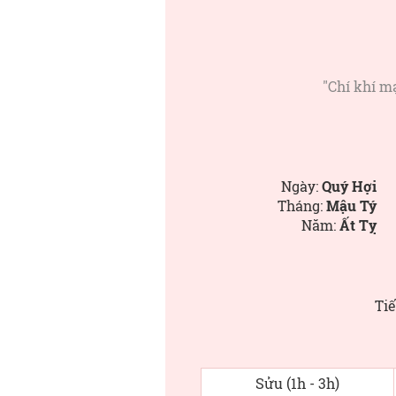
"Chí khí mạ
Ngày:
Quý Hợi
Tháng:
Mậu Tý
Năm:
Ất Tỵ
Tiế
Sửu (1h - 3h)