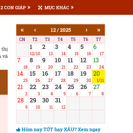
2 CON GIÁP
MỤC KHÁC
«
‹
›
»
12 / 2025
CN
T2
T3
T4
T5
T6
T7
1
2
3
4
5
6
 thị
12/10
13
14
15
16
17
h và
7
8
9
10
11
12
13
18
19
20
21
22
23
24
14
15
16
17
18
19
20
25
26
27
28
29
30
1/11
21
22
23
24
25
26
27
2
3
4
5
6
7
8
28
29
30
31
9
10
11
12
Hôm nay TỐT hay XẤU? Xem ngay