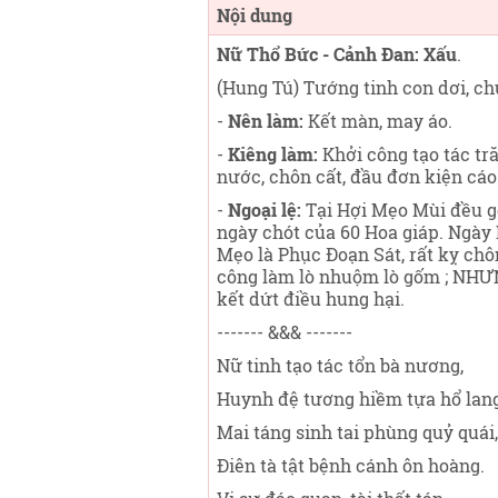
Nội dung
Nữ Thổ Bức - Cảnh Đan: Xấu
.
(Hung Tú) Tướng tinh con dơi, ch
-
Nên làm:
Kết màn, may áo.
-
Kiêng làm:
Khởi công tạo tác tră
nước, chôn cất, đầu đơn kiện cáo
-
Ngoại lệ:
Tại Hợi Mẹo Mùi đều g
ngày chót của 60 Hoa giáp. Ngày
Mẹo là Phục Đoạn Sát, rất kỵ chôn
công làm lò nhuộm lò gốm ; NHƯNG
kết dứt điều hung hại.
------- &&& -------
Nữ tinh tạo tác tổn bà nương,
Huynh đệ tương hiềm tựa hổ lang
Mai táng sinh tai phùng quỷ quái,
Điên tà tật bệnh cánh ôn hoàng.