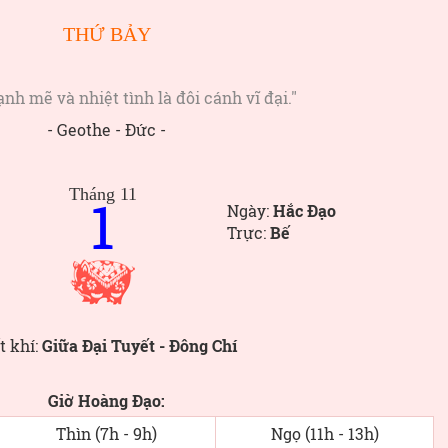
THỨ BẢY
nh mẽ và nhiệt tình là đôi cánh vĩ đại."
- Geothe - Đức -
Tháng 11
1
Ngày:
Hắc Đạo
Trực:
Bế
t khí:
Giữa Đại Tuyết - Đông Chí
Giờ Hoàng Đạo:
Thìn (7h - 9h)
Ngọ (11h - 13h)