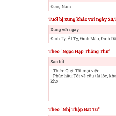
Đông Nam
Tuổi bị xung khắc với ngày 20
Xung với ngày
Đinh Tỵ, Ất Tỵ, Đinh Mão, Đinh D
Theo "Ngọc Hạp Thông Thư"
Sao tốt
- Thiên Quý: Tốt mọi việc
- Phúc hậu: Tốt về cầu tài lộc, kh
kho
Theo "Nhị Thập Bát Tú"