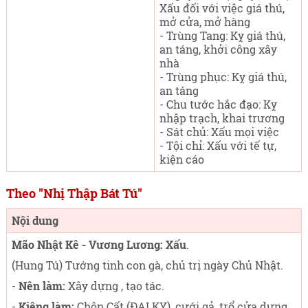
Xấu đối với việc giá thú,
mở cửa, mở hàng
- Trùng Tang: Kỵ giá thú,
an táng, khởi công xây
nhà
- Trùng phục: Kỵ giá thú,
an táng
- Chu tước hắc đạo: Kỵ
nhập trạch, khai trương
- Sát chủ: Xấu mọi việc
- Tội chỉ: Xấu với tế tự,
kiện cáo
Theo "Nhị Thập Bát Tú"
Nội dung
Mão Nhật Kê - Vương Lương: Xấu
.
(Hung Tú) Tướng tinh con gà, chủ trị ngày Chủ Nhật
.
-
Nên làm:
Xây dựng , tạo tác.
-
Kiêng làm:
Chôn Cất (ĐẠI KỴ), cưới gả, trổ cửa dựng