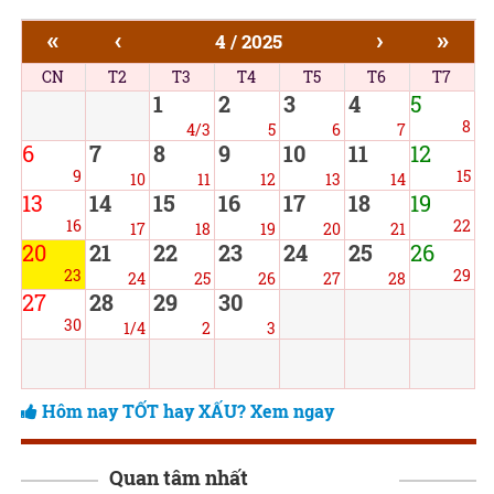
«
‹
›
»
4 / 2025
CN
T2
T3
T4
T5
T6
T7
1
2
3
4
5
8
4/3
5
6
7
6
7
8
9
10
11
12
9
15
10
11
12
13
14
13
14
15
16
17
18
19
16
22
17
18
19
20
21
20
21
22
23
24
25
26
23
29
24
25
26
27
28
27
28
29
30
30
1/4
2
3
Hôm nay TỐT hay XẤU? Xem ngay
Quan tâm nhất