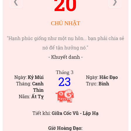
20
❮
❯
CHỦ NHẬT
"Hạnh phúc giống như một nụ hôn... bạn phải chia sẻ
nó để tận hưởng nó."
- Khuyết danh -
Tháng 3
23
Ngày:
Kỷ Mùi
Ngày:
Hắc Đạo
Tháng:
Canh
Trực:
Bình
Thìn
Năm:
Ất Tỵ
Tiết khí:
Giữa Cốc Vũ - Lập Hạ
Giờ Hoàng Đạo: