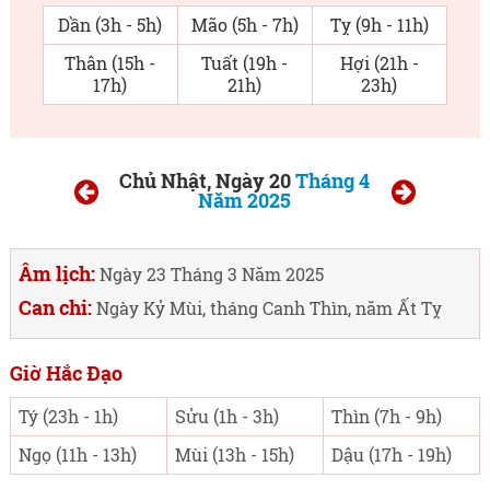
Dần (3h - 5h)
Mão (5h - 7h)
Tỵ (9h - 11h)
Thân (15h -
Tuất (19h -
Hợi (21h -
17h)
21h)
23h)
Chủ Nhật, Ngày 20
Tháng 4
Năm 2025
Âm lịch:
Ngày 23 Tháng 3 Năm 2025
Can chi:
Ngày Kỷ Mùi, tháng Canh Thìn, năm Ất Tỵ
Giờ Hắc Đạo
Tý (23h - 1h)
Sửu (1h - 3h)
Thìn (7h - 9h)
Ngọ (11h - 13h)
Mùi (13h - 15h)
Dậu (17h - 19h)