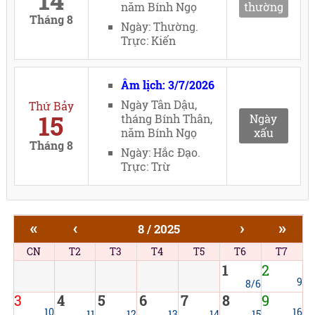
14
năm Bính Ngọ
thường
Tháng 8
Ngày: Thường.
Trực: Kiến
Âm lịch: 3/7/2026
Ngày Tân Dậu,
Thứ Bảy
15
tháng Bính Thân,
Ngày
năm Bính Ngọ
xấu
Tháng 8
Ngày: Hắc Đạo.
Trực: Trừ
«
‹
›
»
8 / 2025
CN
T2
T3
T4
T5
T6
T7
1
2
9
8/6
3
4
5
6
7
8
9
10
16
11
12
13
14
15