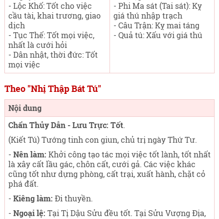
- Lộc Khố: Tốt cho việc
- Phi Ma sát (Tai sát): Kỵ
cầu tài, khai trương, giao
giá thú nhập trạch
dịch
- Câu Trận: Kỵ mai táng
- Tục Thế: Tốt mọi việc,
- Quả tú: Xấu với giá thú
nhất là cưới hỏi
- Dân nhật, thời đức: Tốt
mọi việc
Theo "Nhị Thập Bát Tú"
Nội dung
Chẩn Thủy Dẫn - Lưu Trực: Tốt
.
(Kiết Tú) Tướng tinh con giun, chủ trị ngày Thứ Tư
.
-
Nên làm:
Khởi công tạo tác mọi việc tốt lành, tốt nhất
là xây cất lầu gác, chôn cất, cưới gả. Các việc khác
cũng tốt như dựng phòng, cất trại, xuất hành, chặt cỏ
phá đất.
-
Kiêng làm:
Đi thuyền.
-
Ngoại lệ:
Tại Tị Dậu Sửu đều tốt. Tại Sửu Vượng Địa,