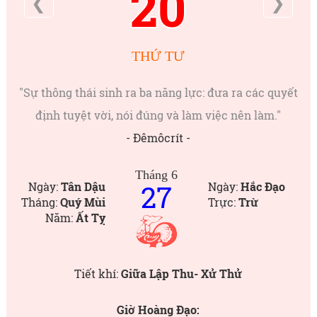
20
❮
❯
THỨ TƯ
"Sự thông thái sinh ra ba năng lực: đưa ra các quyết
định tuyệt vời, nói đúng và làm việc nên làm."
- Đêmôcrít -
Tháng 6
27
Ngày:
Tân Dậu
Ngày:
Hắc Đạo
Tháng:
Quý Mùi
Trực:
Trừ
Năm:
Ất Tỵ
Tiết khí:
Giữa Lập Thu- Xử Thử
Giờ Hoàng Đạo: