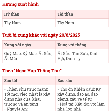
Hướng xuất hành
Hỷ thần
Tài thần
Tây Nam
Tây Nam
Tuổi bị xung khắc với ngày 20/8/2025
Xung với ngày
Xung với tháng
Quý Mão, Kỷ Mão, Ất Sửu,
Ất Sửu, Tân Sửu, Đinh
Ất Mùi
Hợi, Đinh Tỵ
Theo "Ngọc Hạp Thông Thư"
Sao tốt
Sao xấu
- Thiên Phú (trực mãn):
- Thổ ôn (thiên cẩu): Kỵ
Tốt mọi việc, nhất là xây
xây dựng, đào ao, đào
dựng nhà cửa, khai
giếng, xấu về tế tự
trương và an táng
- Hoả tai: Xấu đối với làm
- Nguyệt Ân:
nhà, lợp nhà