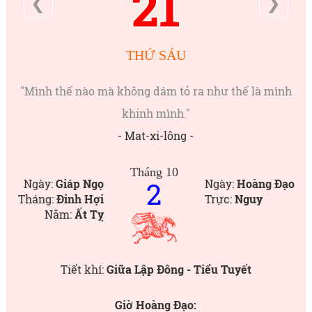
21
❮
❯
THỨ SÁU
"Mình thế nào mà không dám tỏ ra như thế là mình
khinh mình."
- Mat-xi-lông -
Tháng 10
2
Ngày:
Giáp Ngọ
Ngày:
Hoàng Đạo
Tháng:
Đinh Hợi
Trực:
Nguy
Năm:
Ất Tỵ
Tiết khí:
Giữa Lập Đông - Tiểu Tuyết
Giờ Hoàng Đạo: