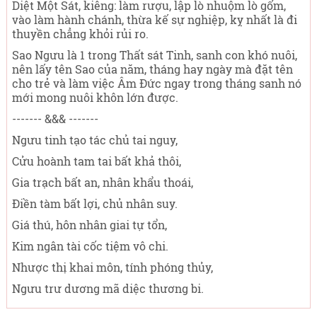
Diệt Một Sát, kiêng: làm rượu, lập lò nhuộm lò gốm,
vào làm hành chánh, thừa kế sự nghiệp, kỵ nhất là đi
thuyền chẳng khỏi rủi ro.
Sao Ngưu là 1 trong Thất sát Tinh, sanh con khó nuôi,
nên lấy tên Sao của năm, tháng hay ngày mà đặt tên
cho trẻ và làm việc Âm Đức ngay trong tháng sanh nó
mới mong nuôi khôn lớn được.
------- &&& -------
Ngưu tinh tạo tác chủ tai nguy,
Cửu hoành tam tai bất khả thôi,
Gia trạch bất an, nhân khẩu thoái,
Điền tàm bất lợi, chủ nhân suy.
Giá thú, hôn nhân giai tự tổn,
Kim ngân tài cốc tiệm vô chi.
Nhược thị khai môn, tính phóng thủy,
Ngưu trư dương mã diệc thương bi.