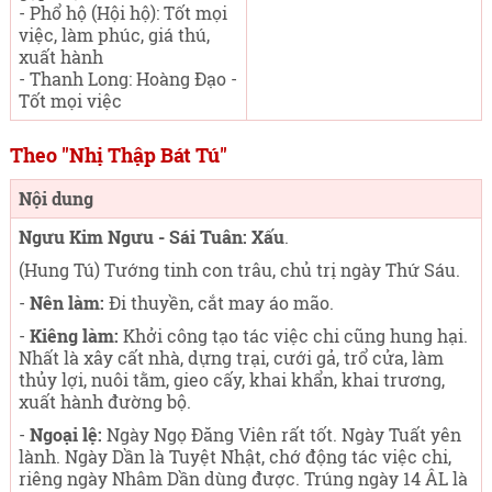
- Phổ hộ (Hội hộ): Tốt mọi
việc, làm phúc, giá thú,
xuất hành
- Thanh Long: Hoàng Đạo -
Tốt mọi việc
Theo "Nhị Thập Bát Tú"
Nội dung
Ngưu Kim Ngưu - Sái Tuân: Xấu
.
(Hung Tú) Tướng tinh con trâu, chủ trị ngày Thứ Sáu
.
-
Nên làm:
Đi thuyền, cắt may áo mão.
-
Kiêng làm:
Khởi công tạo tác việc chi cũng hung hại.
Nhất là xây cất nhà, dựng trại, cưới gả, trổ cửa, làm
thủy lợi, nuôi tằm, gieo cấy, khai khẩn, khai trương,
xuất hành đường bộ.
-
Ngoại lệ:
Ngày Ngọ Đăng Viên rất tốt. Ngày Tuất yên
lành. Ngày Dần là Tuyệt Nhật, chớ động tác việc chi,
riêng ngày Nhâm Dần dùng được. Trúng ngày 14 ÂL là