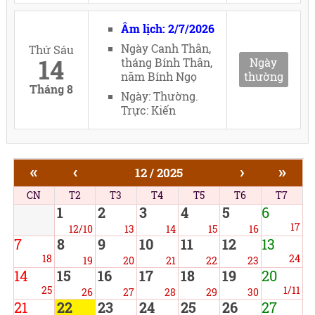
Âm lịch: 2/7/2026
Ngày Canh Thân,
Thứ Sáu
14
tháng Bính Thân,
Ngày
năm Bính Ngọ
thường
Tháng 8
Ngày: Thường.
Trực: Kiến
«
‹
›
»
12 / 2025
CN
T2
T3
T4
T5
T6
T7
1
2
3
4
5
6
17
12/10
13
14
15
16
7
8
9
10
11
12
13
18
24
19
20
21
22
23
14
15
16
17
18
19
20
25
1/11
26
27
28
29
30
21
22
23
24
25
26
27