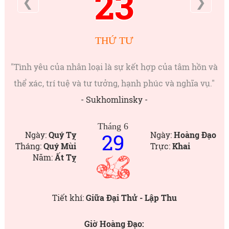
23
❮
❯
THỨ TƯ
"Tình yêu của nhân loại là sự kết hợp của tâm hồn và
thể xác, trí tuệ và tư tưởng, hạnh phúc và nghĩa vụ."
- Sukhomlinsky -
Tháng 6
29
Ngày:
Quý Tỵ
Ngày:
Hoàng Đạo
Tháng:
Quý Mùi
Trực:
Khai
Năm:
Ất Tỵ
Tiết khí:
Giữa Đại Thử - Lập Thu
Giờ Hoàng Đạo: