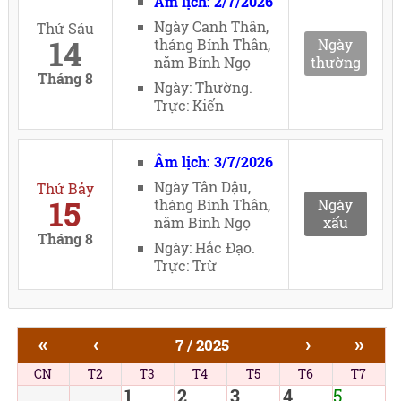
Âm lịch: 2/7/2026
Ngày Canh Thân,
Thứ Sáu
14
tháng Bính Thân,
Ngày
năm Bính Ngọ
thường
Tháng 8
Ngày: Thường.
Trực: Kiến
Âm lịch: 3/7/2026
Ngày Tân Dậu,
Thứ Bảy
15
tháng Bính Thân,
Ngày
năm Bính Ngọ
xấu
Tháng 8
Ngày: Hắc Đạo.
Trực: Trừ
«
‹
›
»
7 / 2025
CN
T2
T3
T4
T5
T6
T7
1
2
3
4
5