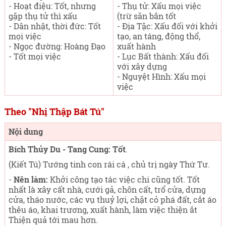
- Hoạt điệu: Tốt, nhưng
- Thụ tử: Xấu mọi việc
gặp thụ tử thì xấu
(trừ săn bắn tốt
- Dân nhật, thời đức: Tốt
- Địa Tặc: Xấu đối với khởi
mọi việc
tạo, an táng, động thổ,
- Ngọc đường: Hoàng Đạo
xuất hành
- Tốt mọi việc
- Lục Bất thành: Xấu đối
với xây dựng
- Nguyệt Hình: Xấu mọi
việc
Theo "Nhị Thập Bát Tú"
Nội dung
Bích Thủy Du - Tang Cung: Tốt
.
(Kiết Tú) Tướng tinh con rái cá , chủ trị ngày Thứ Tư
.
-
Nên làm:
Khởi công tạo tác việc chi cũng tốt. Tốt
nhất là xây cất nhà, cưới gả, chôn cất, trổ cửa, dựng
cửa, tháo nước, các vụ thuỷ lợi, chặt cỏ phá đất, cắt áo
thêu áo, khai trương, xuất hành, làm việc thiện ắt
Thiện quả tới mau hơn.