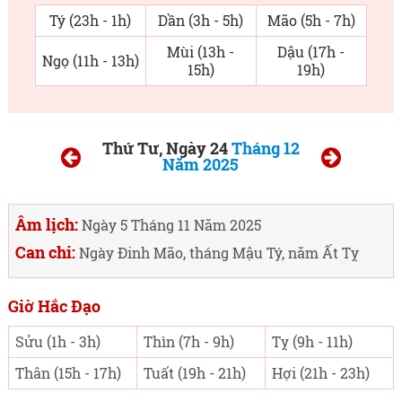
Tý (23h - 1h)
Dần (3h - 5h)
Mão (5h - 7h)
Mùi (13h -
Dậu (17h -
Ngọ (11h - 13h)
15h)
19h)
Thứ Tư, Ngày 24
Tháng 12
Năm 2025
Âm lịch:
Ngày 5 Tháng 11 Năm 2025
Can chi:
Ngày Đinh Mão, tháng Mậu Tý, năm Ất Tỵ
Giờ Hắc Đạo
Sửu (1h - 3h)
Thìn (7h - 9h)
Tỵ (9h - 11h)
Thân (15h - 17h)
Tuất (19h - 21h)
Hợi (21h - 23h)