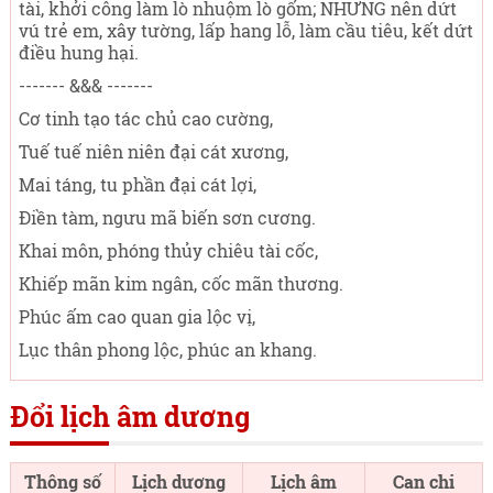
tài, khởi công làm lò nhuộm lò gốm; NHƯNG nên dứt
vú trẻ em, xây tường, lấp hang lỗ, làm cầu tiêu, kết dứt
điều hung hại.
------- &&& -------
Cơ tinh tạo tác chủ cao cường,
Tuế tuế niên niên đại cát xương,
Mai táng, tu phần đại cát lợi,
Điền tàm, ngưu mã biến sơn cương.
Khai môn, phóng thủy chiêu tài cốc,
Khiếp mãn kim ngân, cốc mãn thương.
Phúc ấm cao quan gia lộc vị,
Lục thân phong lộc, phúc an khang.
Đổi lịch âm dương
Thông số
Lịch dương
Lịch âm
Can chi