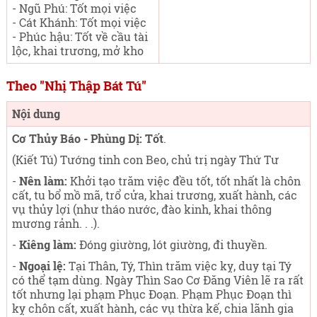
- Ngũ Phú: Tốt mọi việc
- Cát Khánh: Tốt mọi việc
- Phúc hậu: Tốt về cầu tài
lộc, khai trương, mở kho
Theo "Nhị Thập Bát Tú"
Nội dung
Cơ Thủy Báo - Phùng Dị: Tốt
.
(Kiết Tú) Tướng tinh con Beo, chủ trị ngày Thứ Tư
-
Nên làm:
Khởi tạo trăm việc đều tốt, tốt nhất là chôn
cất, tu bổ mồ mã, trổ cửa, khai trương, xuất hành, các
vụ thủy lợi (như tháo nước, đào kinh, khai thông
mương rảnh. . .).
-
Kiêng làm:
Đóng giường, lót giường, đi thuyền.
-
Ngoại lệ:
Tại Thân, Tý, Thìn trăm việc kỵ, duy tại Tý
có thể tạm dùng. Ngày Thìn Sao Cơ Đăng Viên lẽ ra rất
tốt nhưng lại phạm Phục Đoạn. Phạm Phục Đoạn thì
kỵ chôn cất, xuất hành, các vụ thừa kế, chia lãnh gia