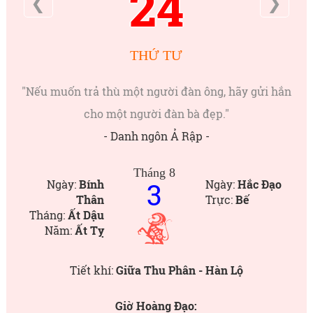
24
❮
❯
THỨ TƯ
"Nếu muốn trả thù một người đàn ông, hãy gửi hắn
cho một người đàn bà đẹp."
- Danh ngôn Ả Rập -
Tháng 8
3
Ngày:
Bính
Ngày:
Hắc Đạo
Thân
Trực:
Bế
Tháng:
Ất Dậu
Năm:
Ất Tỵ
Tiết khí:
Giữa Thu Phân - Hàn Lộ
Giờ Hoàng Đạo: