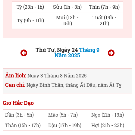
Tý (23h - 1h)
Sửu (1h - 3h)
Thìn (7h - 9h)
Mùi (13h -
Tuất (19h -
Tỵ (9h - 11h)
15h)
21h)
Thứ Tư, Ngày 24
Tháng 9
Năm 2025
Âm lịch:
Ngày 3 Tháng 8 Năm 2025
Can chi:
Ngày Bính Thân, tháng Ất Dậu, năm Ất Tỵ
Giờ Hắc Đạo
Dần (3h - 5h)
Mão (5h - 7h)
Ngọ (11h - 13h)
Thân (15h - 17h)
Dậu (17h - 19h)
Hợi (21h - 23h)