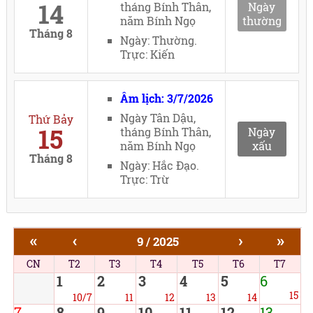
14
tháng Bính Thân,
Ngày
năm Bính Ngọ
thường
Tháng 8
Ngày: Thường.
Trực: Kiến
Âm lịch: 3/7/2026
Ngày Tân Dậu,
Thứ Bảy
15
tháng Bính Thân,
Ngày
năm Bính Ngọ
xấu
Tháng 8
Ngày: Hắc Đạo.
Trực: Trừ
«
‹
›
»
9 / 2025
CN
T2
T3
T4
T5
T6
T7
1
2
3
4
5
6
15
10/7
11
12
13
14
7
8
9
10
11
12
13