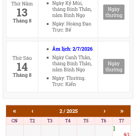
Ngày Kỷ Mùi,
Thứ Năm
13
tháng Bính Thân,
Ngày
năm Bính Ngọ
thường
Tháng 8
Ngày: Hoàng Đạo.
Trực: Bế
Âm lịch: 2/7/2026
Ngày Canh Thân,
Thứ Sáu
14
tháng Bính Thân,
Ngày
năm Bính Ngọ
thường
Tháng 8
Ngày: Thường.
Trực: Kiến
«
‹
›
»
2 / 2025
CN
T2
T3
T4
T5
T6
T7
1
4/1