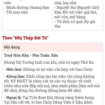
việc
nhà, lợp nhà
- Minh đường: Hoàng Đạo
- Nguyệt Hư (Nguyệt Sát):
- Tốt mọi việc
Xấu đối với việc giá thú,
mở cửa, mở hàng
- Tứ thời cô quả: Kỵ giá
thú
Theo "Nhị Thập Bát Tú"
Nội dung
Truỷ Hỏa Hầu - Phó Tuấn: Xấu
(Hung Tú) Tướng tinh con khỉ, chủ trị ngày Thứ Ba
.
-
Nên làm:
Không có sự việc chi hợp với Sao Chủy.
-
Kiêng làm:
Khởi công tạo tác việc chi cũng không
tốt. KỴ NHẤT là chôn cất và các vụ thuộc về chết
chôn như sửa đắp mồ mả, làm sanh phần (làm mồ mã
để sẵn), đóng thọ đường (đóng hòm để sẵn).
-
Ngoại lệ:
Tại Tị bị đoạt khí, Hung càng thêm hung.
Tại Dậu rất tốt, vì Sao Chủy Đăng Viên ở Dậu, khởi