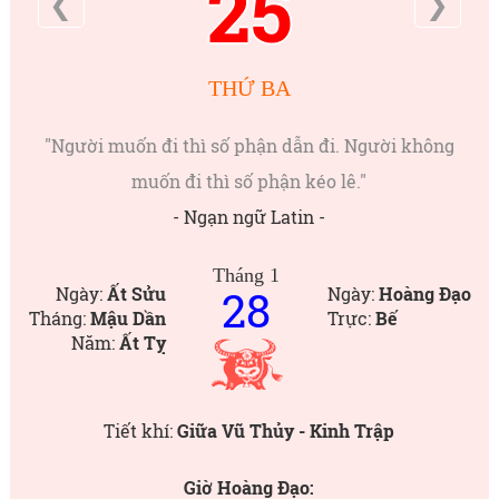
25
❮
❯
THỨ BA
"Người muốn đi thì số phận dẫn đi. Người không
muốn đi thì số phận kéo lê."
- Ngạn ngữ Latin -
Tháng 1
28
Ngày:
Ất Sửu
Ngày:
Hoàng Đạo
Tháng:
Mậu Dần
Trực:
Bế
Năm:
Ất Tỵ
Tiết khí:
Giữa Vũ Thủy - Kinh Trập
Giờ Hoàng Đạo: