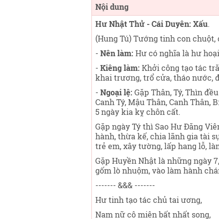
Nội dung
Hư Nhật Thử - Cái Duyên: Xấu
.
(Hung Tú) Tướng tinh con chuột, 
-
Nên làm:
Hư có nghĩa là hư hoại
-
Kiêng làm:
Khởi công tạo tác tr
khai trương, trổ cửa, tháo nước, 
-
Ngoại lệ:
Gặp Thân, Tý, Thìn đều 
Canh Tý, Mậu Thân, Canh Thân, Bí
5 ngày kia kỵ chôn cất.
Gặp ngày Tý thì Sao Hư Đăng Viên
hành, thừa kế, chia lãnh gia tài
trẻ em, xây tường, lấp hang lỗ, là
Gặp Huyền Nhật là những ngày 7, 
gốm lò nhuộm, vào làm hành chánh
------- &&& -------
Hư tinh tạo tác chủ tai ương,
Nam nữ cô miên bất nhất song,