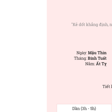
"Kẻ dốt khẳng định, n
Ngày:
Mậu Thìn
Tháng:
Bính Tuất
Năm:
Ất Tỵ
Tiết 
Dần (3h - 5h)