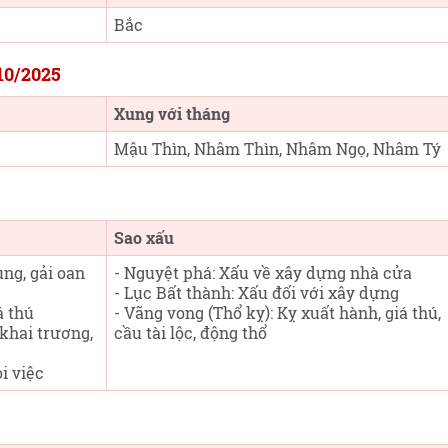
Bắc
/10/2025
Xung với tháng
Mậu Thìn, Nhâm Thìn, Nhâm Ngọ, Nhâm Tý
Sao xấu
tụng, gải oan
- Nguyệt phá: Xấu về xây dựng nhà cửa
- Lục Bất thành: Xấu đối với xây dựng
á thú
- Vãng vong (Thổ kỵ): Kỵ xuất hành, giá thú,
 khai trương,
cầu tài lộc, động thổ
i việc