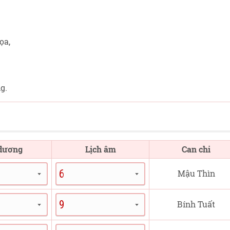
ọa,
g.
 dương
Lịch âm
Can chi
Mậu Thìn
Bính Tuất