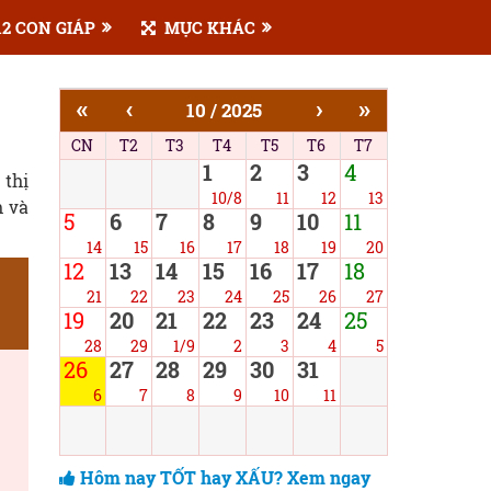
2 CON GIÁP
MỤC KHÁC
«
‹
›
»
10 / 2025
CN
T2
T3
T4
T5
T6
T7
1
2
3
4
 thị
10/8
11
12
13
h và
5
6
7
8
9
10
11
14
15
16
17
18
19
20
12
13
14
15
16
17
18
21
22
23
24
25
26
27
19
20
21
22
23
24
25
28
29
1/9
2
3
4
5
26
27
28
29
30
31
6
7
8
9
10
11
Hôm nay TỐT hay XẤU? Xem ngay