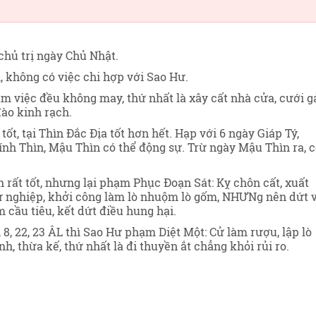
chủ trị ngày Chủ Nhật
.
, không có việc chi hợp với Sao Hư.
ăm việc đều không may, thứ nhất là xây cất nhà cửa, cưới g
đào kinh rạch.
tốt, tại Thìn Đắc Địa tốt hơn hết. Hạp với 6 ngày Giáp Tý,
nh Thìn, Mậu Thìn có thể động sự. Trừ ngày Mậu Thìn ra, 
 rất tốt, nhưng lại phạm Phục Đoạn Sát: Kỵ chôn cất, xuất
 sự nghiệp, khởi công làm lò nhuộm lò gốm, NHƯNg nên dứt 
m cầu tiêu, kết dứt điều hung hại.
8, 22, 23 ÂL thì Sao Hư phạm Diệt Một: Cử làm rượu, lập lò
, thừa kế, thứ nhất là đi thuyền ắt chẳng khỏi rủi ro.