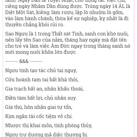
riêng ngày Nhâm Dần dùng được. Trúng ngày 14 ÂL là
Diệt Một Sát, kiêng: làm rượu, lập lò nhuộm lò gốm,
vào làm hành chánh, thừa kế sự nghiệp, kỵ nhất là đi
thuyền chẳng khỏi rủi ro.
Sao Ngưu là 1 trong Thất sát Tinh, sanh con khó nuôi,
nên lấy tên Sao của năm, tháng hay ngày mà đặt tên
cho trẻ và làm việc Âm Đức ngay trong tháng sanh nó
mới mong nuôi khôn lớn được.
------- &&& -------
Ngưu tinh tạo tác chủ tai nguy,
Cửu hoành tam tai bất khả thôi,
Gia trạch bất an, nhân khẩu thoái,
Điền tàm bất lợi, chủ nhân suy.
Giá thú, hôn nhân giai tự tổn,
Kim ngân tài cốc tiệm vô chi.
Nhược thị khai môn, tính phóng thủy,
Ngưu trư dương mã diệc thương bi.