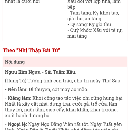
nhất là cưới hỏi
Xấu đối với lợp nhà, làm
bếp
- Tam tang: Kỵ khởi tạo,
giá thú, an táng
- Ly sàng: Kỵ giá thú
- Quỷ khốc: Xấu với tế tự,
mai táng
Theo "Nhị Thập Bát Tú"
Nội dung
Ngưu Kim Ngưu - Sái Tuân: Xấu
.
(Hung Tú) Tướng tinh con trâu, chủ trị ngày Thứ Sáu
.
-
Nên làm:
Đi thuyền, cắt may áo mão.
-
Kiêng làm:
Khởi công tạo tác việc chi cũng hung hại.
Nhất là xây cất nhà, dựng trại, cưới gả, trổ cửa, làm
thủy lợi, nuôi tằm, gieo cấy, khai khẩn, khai trương,
xuất hành đường bộ.
-
Ngoại lệ:
Ngày Ngọ Đăng Viên rất tốt. Ngày Tuất yên
lành. Ngày Dần là Tuyệt Nhật, chớ động tác việc chi,