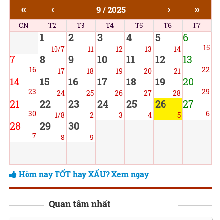
«
‹
›
»
9 / 2025
CN
T2
T3
T4
T5
T6
T7
1
2
3
4
5
6
15
10/7
11
12
13
14
7
8
9
10
11
12
13
16
22
17
18
19
20
21
14
15
16
17
18
19
20
23
29
24
25
26
27
28
21
22
23
24
25
26
27
30
6
1/8
2
3
4
5
28
29
30
7
8
9
Hôm nay TỐT hay XẤU? Xem ngay
Quan tâm nhất