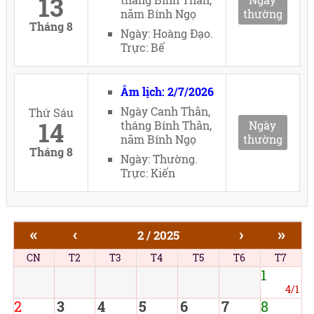
13
năm Bính Ngọ
thường
Tháng 8
Ngày: Hoàng Đạo.
Trực: Bế
Âm lịch: 2/7/2026
Ngày Canh Thân,
Thứ Sáu
14
tháng Bính Thân,
Ngày
năm Bính Ngọ
thường
Tháng 8
Ngày: Thường.
Trực: Kiến
«
‹
›
»
2 / 2025
CN
T2
T3
T4
T5
T6
T7
1
4/1
2
3
4
5
6
7
8