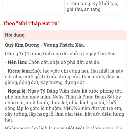
- Tam tang: Kỵ khởi tạo,
giá thú, an táng
Theo "Nhị Thập Bát Tú"
Nội dung
Quỷ Kim Dương - Vương Phách: Xấu
.
(Hung Tú) Tướng tinh con dê, chủ trị ngày Thứ Sáu
-
Nên làm:
Chôn cất, chặt cỏ phá đất, cắt áo.
-
Kiêng làm:
Khởi tạo việc chi cũng hại. Hại nhất là xây
cất nhà, cưới gả, trổ cửa dựng cửa, tháo nước, đào ao
giếng, động đất, xây tường, dựng cột.
-
Ngoại lệ:
Ngày Tý Đăng Viên thừa kế tước phong tốt,
phó nhiệm may mắn. Ngày Thân là Phục Đoạn Sát kỵ
chôn cất, xuất hành, thừa kế, chia lãnh gia tài, khởi
công lập lò gốm lò nhuộm; NHƯNG nên dứt vú trẻ em,
xây tường, lấp hang lỗ, làm cầu tiêu, kết dứt điều hung
hại.
Nhằm ngày âm lịch là ngày Diệt Một, kỵ làm rượu, lập