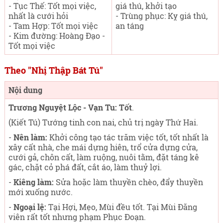
- Tục Thế: Tốt mọi việc,
giá thú, khởi tạo
nhất là cưới hỏi
- Trùng phục: Kỵ giá thú,
- Tam Hợp: Tốt mọi việc
an táng
- Kim đường: Hoàng Đạo -
Tốt mọi việc
Theo "Nhị Thập Bát Tú"
Nội dung
Trương Nguyệt Lộc - Vạn Tu: Tốt
.
(Kiết Tú) Tướng tinh con nai, chủ trị ngày Thứ Hai
.
-
Nên làm:
Khởi công tạo tác trăm việc tốt, tốt nhất là
xây cất nhà, che mái dựng hiên, trổ cửa dựng cửa,
cưới gả, chôn cất, làm ruộng, nuôi tằm, đặt táng kê
gác, chặt cỏ phá đất, cắt áo, làm thuỷ lợi.
-
Kiêng làm:
Sửa hoặc làm thuyền chèo, đẩy thuyền
mới xuống nước.
-
Ngoại lệ:
Tại Hợi, Mẹo, Mùi đều tốt. Tại Mùi Đăng
viên rất tốt nhưng phạm Phục Đoạn.