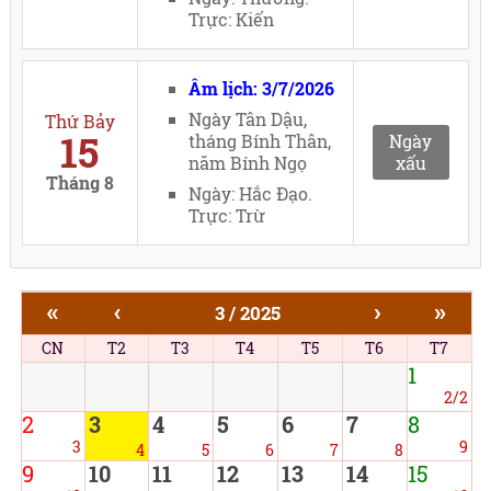
Trực: Kiến
Âm lịch: 3/7/2026
Ngày Tân Dậu,
Thứ Bảy
15
tháng Bính Thân,
Ngày
năm Bính Ngọ
xấu
Tháng 8
Ngày: Hắc Đạo.
Trực: Trừ
«
‹
›
»
3 / 2025
CN
T2
T3
T4
T5
T6
T7
1
2/2
2
3
4
5
6
7
8
3
9
4
5
6
7
8
9
10
11
12
13
14
15