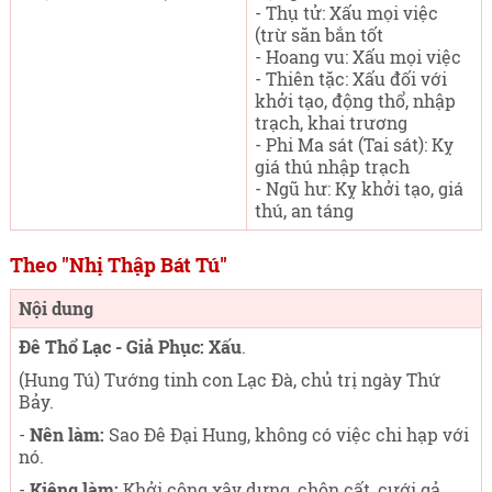
- Thụ tử: Xấu mọi việc
(trừ săn bắn tốt
- Hoang vu: Xấu mọi việc
- Thiên tặc: Xấu đối với
khởi tạo, động thổ, nhập
trạch, khai trương
- Phi Ma sát (Tai sát): Kỵ
giá thú nhập trạch
- Ngũ hư: Kỵ khởi tạo, giá
thú, an táng
Theo "Nhị Thập Bát Tú"
Nội dung
Đê Thổ Lạc - Giả Phục: Xấu
.
(Hung Tú) Tướng tinh con Lạc Đà, chủ trị ngày Thứ
Bảy
.
-
Nên làm:
Sao Đê Đại Hung, không có việc chi hạp với
nó.
-
Kiêng làm:
Khởi công xây dựng, chôn cất, cưới gả,