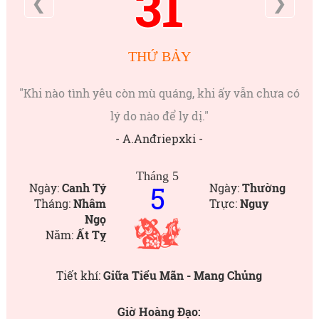
31
❮
❯
THỨ BẢY
"Khi nào tình yêu còn mù quáng, khi ấy vẫn chưa có
lý do nào để ly dị."
- A.Anđriepxki -
Tháng 5
5
Ngày:
Canh Tý
Ngày:
Thường
Tháng:
Nhâm
Trực:
Nguy
Ngọ
Năm:
Ất Tỵ
Tiết khí:
Giữa Tiểu Mãn - Mang Chủng
Giờ Hoàng Đạo: