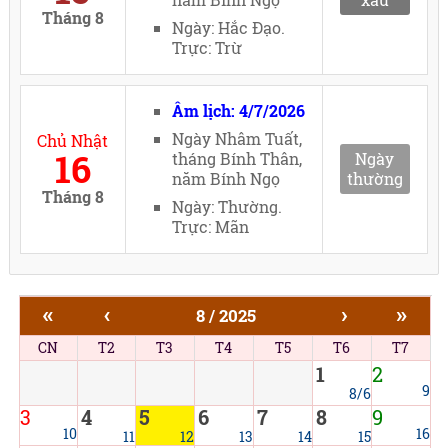
Tháng 8
Ngày: Hắc Đạo.
Trực: Trừ
Âm lịch: 4/7/2026
Ngày Nhâm Tuất,
Chủ Nhật
16
tháng Bính Thân,
Ngày
năm Bính Ngọ
thường
Tháng 8
Ngày: Thường.
Trực: Mãn
«
‹
›
»
8 / 2025
CN
T2
T3
T4
T5
T6
T7
1
2
9
8/6
3
4
5
6
7
8
9
10
16
11
12
13
14
15