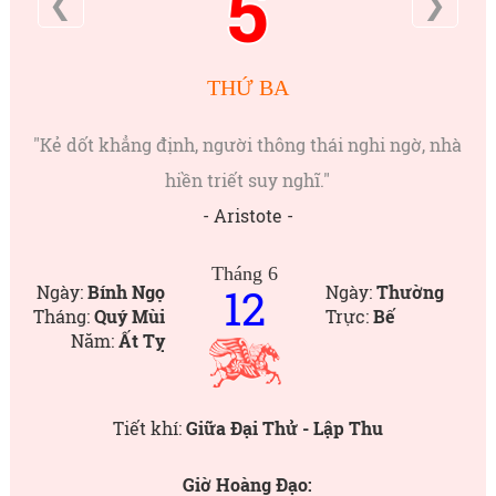
5
❮
❯
THỨ BA
"Kẻ dốt khẳng định, người thông thái nghi ngờ, nhà
hiền triết suy nghĩ."
- Aristote -
Tháng 6
12
Ngày:
Bính Ngọ
Ngày:
Thường
Tháng:
Quý Mùi
Trực:
Bế
Năm:
Ất Tỵ
Tiết khí:
Giữa Đại Thử - Lập Thu
Giờ Hoàng Đạo: