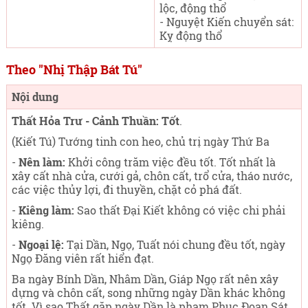
lộc, động thổ
- Nguyệt Kiến chuyển sát:
Kỵ động thổ
Theo "Nhị Thập Bát Tú"
Nội dung
Thất Hỏa Trư - Cảnh Thuần: Tốt
.
(Kiết Tú) Tướng tinh con heo, chủ trị ngày Thứ Ba
-
Nên làm:
Khởi công trăm việc đều tốt. Tốt nhất là
xây cất nhà cửa, cưới gả, chôn cất, trổ cửa, tháo nước,
các việc thủy lợi, đi thuyền, chặt cỏ phá đất.
-
Kiêng làm:
Sao thất Đại Kiết không có việc chi phải
kiêng.
-
Ngoại lệ:
Tại Dần, Ngọ, Tuất nói chung đều tốt, ngày
Ngọ Đăng viên rất hiển đạt.
Ba ngày Bính Dần, Nhâm Dần, Giáp Ngọ rất nên xây
dựng và chôn cất, song những ngày Dần khác không
tốt. Vì sao Thất gặp ngày Dần là phạm Phục Đoạn Sát