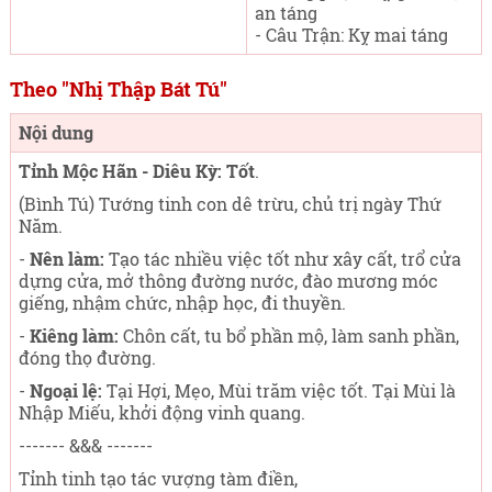
an táng
- Câu Trận: Kỵ mai táng
Theo "Nhị Thập Bát Tú"
Nội dung
Tỉnh Mộc Hãn - Diêu Kỳ: Tốt
.
(Bình Tú) Tướng tinh con dê trừu, chủ trị ngày Thứ
Năm
.
-
Nên làm:
Tạo tác nhiều việc tốt như xây cất, trổ cửa
dựng cửa, mở thông đường nước, đào mương móc
giếng, nhậm chức, nhập học, đi thuyền.
-
Kiêng làm:
Chôn cất, tu bổ phần mộ, làm sanh phần,
đóng thọ đường.
-
Ngoại lệ:
Tại Hợi, Mẹo, Mùi trăm việc tốt. Tại Mùi là
Nhập Miếu, khởi động vinh quang.
------- &&& -------
Tỉnh tinh tạo tác vượng tàm điền,