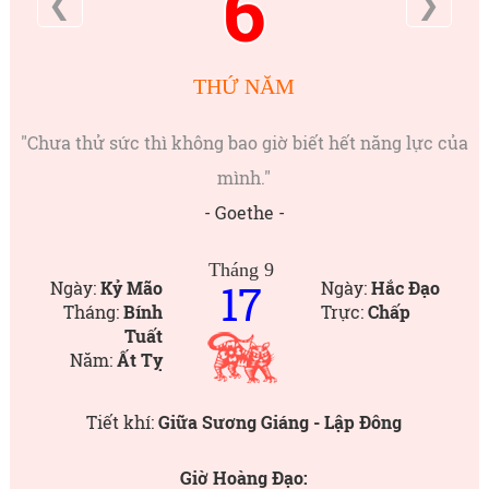
6
❮
❯
THỨ NĂM
"Chưa thử sức thì không bao giờ biết hết năng lực của
mình."
- Goethe -
Tháng 9
17
Ngày:
Kỷ Mão
Ngày:
Hắc Đạo
Tháng:
Bính
Trực:
Chấp
Tuất
Năm:
Ất Tỵ
Tiết khí:
Giữa Sương Giáng - Lập Đông
Giờ Hoàng Đạo: