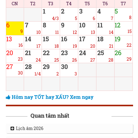
CN
T2
T3
T4
T5
T6
T7
1
2
3
4
5
8
4/3
5
6
7
6
7
8
9
10
11
12
9
15
10
11
12
13
14
13
14
15
16
17
18
19
16
22
17
18
19
20
21
20
21
22
23
24
25
26
23
29
24
25
26
27
28
27
28
29
30
30
1/4
2
3
Hôm nay TỐT hay XẤU? Xem ngay
Quan tâm nhất
Lịch âm 2026