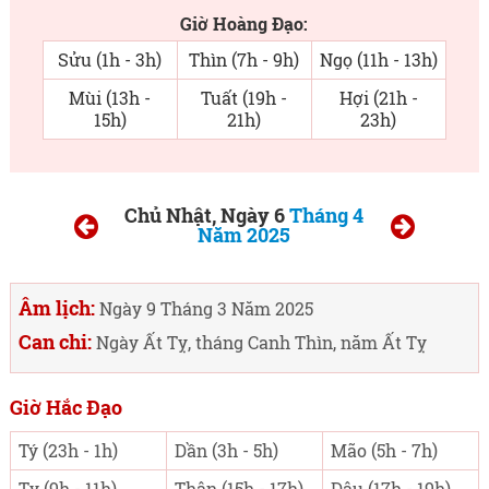
Giờ Hoàng Đạo:
Sửu (1h - 3h)
Thìn (7h - 9h)
Ngọ (11h - 13h)
Mùi (13h -
Tuất (19h -
Hợi (21h -
15h)
21h)
23h)
Chủ Nhật, Ngày 6
Tháng 4
Năm 2025
Âm lịch:
Ngày 9 Tháng 3 Năm 2025
Can chi:
Ngày Ất Tỵ, tháng Canh Thìn, năm Ất Tỵ
Giờ Hắc Đạo
Tý (23h - 1h)
Dần (3h - 5h)
Mão (5h - 7h)
Tỵ (9h - 11h)
Thân (15h - 17h)
Dậu (17h - 19h)