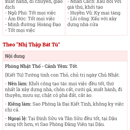
xuất hành, di chuyển, giao
- Nhân Cách: Xấu đối với
dịch
giá thú, khởi tạo
- Ngũ Phú: Tốt mọi việc
- Huyền Vũ: Kỵ mai táng
- Âm Đức: Tốt mọi việc
- Lôi công: Xấu với xây
- Minh đường: Hoàng Đạo
dựng nhà cửa
- Tốt mọi việc
Theo "Nhị Thập Bát Tú"
Nội dung
Phòng Nhật Thố - Cảnh Yêm: Tốt
.
(Kiết Tú) Tướng tinh con Thỏ, chủ trị ngày Chủ Nhật
.
-
Nên làm:
Khởi công tạo tác mọi việc đều tốt, thứ
nhất là xây dựng nhà, chôn cất, cưới gả, xuất hành, đi
thuyền, mưu sự, chặt cỏ phá đất, cắt áo.
-
Kiêng làm:
Sao Phòng là Đại Kiết Tinh, không kỵ việc
chi cả.
-
Ngoại lệ:
Tại Đinh Sửu và Tân Sửu đều tốt, tại Dậu
càng tốt hơn, vì Sao Phòng Đăng Viên tại Dậu.