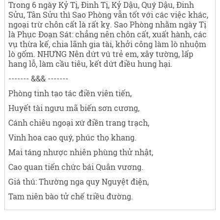
Trong 6 ngày Kỷ Tị, Đinh Tị, Kỷ Dậu, Quý Dậu, Đinh
Sửu, Tân Sửu thì Sao Phòng vẫn tốt với các việc khác,
ngoại trừ chôn cất là rất kỵ. Sao Phòng nhằm ngày Tị
là Phục Đoạn Sát: chẳng nên chôn cất, xuất hành, các
vụ thừa kế, chia lãnh gia tài, khởi công làm lò nhuộm
lò gốm. NHƯNG Nên dứt vú trẻ em, xây tường, lấp
hang lỗ, làm cầu tiêu, kết dứt điều hung hại.
------- &&& -------
Phòng tinh tạo tác điền viên tiến,
Huyết tài ngưu mã biến sơn cương,
Cánh chiêu ngoại xứ điền trang trạch,
Vinh hoa cao quý, phúc thọ khang.
Mai táng nhược nhiên phùng thử nhật,
Cao quan tiến chức bái Quân vương.
Giá thú: Thường nga quy Nguyệt điện,
Tam niên bào tử chế triều đường.