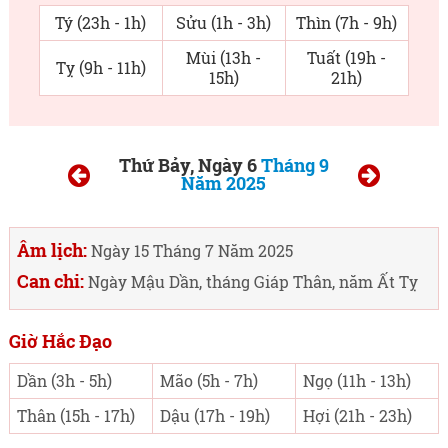
Tý (23h - 1h)
Sửu (1h - 3h)
Thìn (7h - 9h)
Mùi (13h -
Tuất (19h -
Tỵ (9h - 11h)
15h)
21h)
Thứ Bảy, Ngày 6
Tháng 9
Năm 2025
Âm lịch:
Ngày 15 Tháng 7 Năm 2025
Can chi:
Ngày Mậu Dần, tháng Giáp Thân, năm Ất Tỵ
Giờ Hắc Đạo
Dần (3h - 5h)
Mão (5h - 7h)
Ngọ (11h - 13h)
Thân (15h - 17h)
Dậu (17h - 19h)
Hợi (21h - 23h)