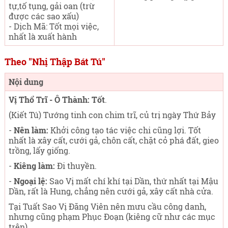
tự,tố tụng, gải oan (trừ
được các sao xấu)
- Dịch Mã: Tốt mọi việc,
nhất là xuất hành
Theo "Nhị Thập Bát Tú"
Nội dung
Vị Thổ Trĩ - Ô Thành: Tốt
.
(Kiết Tú) Tướng tinh con chim trĩ, củ trị ngày Thứ Bảy
-
Nên làm:
Khởi công tạo tác việc chi cũng lợi. Tốt
nhất là xây cất, cưới gả, chôn cất, chặt cỏ phá đất, gieo
trồng, lấy giống.
-
Kiêng làm:
Đi thuyền.
-
Ngoại lệ:
Sao Vị mất chí khí tại Dần, thứ nhất tại Mậu
Dần, rất là Hung, chẳng nên cưới gả, xây cất nhà cửa.
Tại Tuất Sao Vị Đăng Viên nên mưu cầu công danh,
nhưng cũng phạm Phục Đoạn (kiêng cữ như các mục
trên).