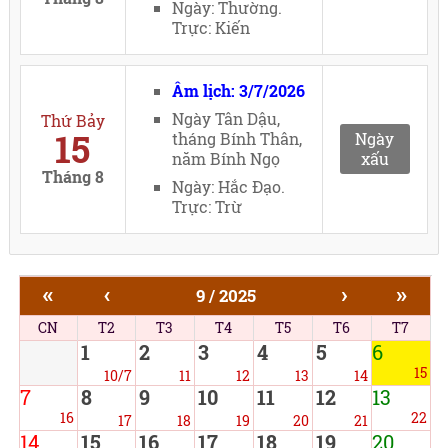
Ngày: Thường.
Trực: Kiến
Âm lịch: 3/7/2026
Ngày Tân Dậu,
Thứ Bảy
15
tháng Bính Thân,
Ngày
năm Bính Ngọ
xấu
Tháng 8
Ngày: Hắc Đạo.
Trực: Trừ
«
‹
›
»
9 / 2025
CN
T2
T3
T4
T5
T6
T7
1
2
3
4
5
6
15
10/7
11
12
13
14
7
8
9
10
11
12
13
16
22
17
18
19
20
21
14
15
16
17
18
19
20