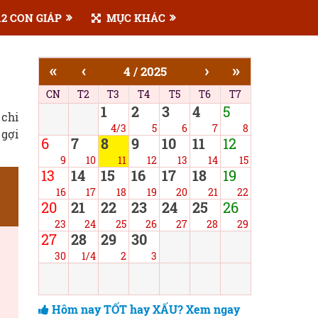
2 CON GIÁP
MỤC KHÁC
«
‹
›
»
4 / 2025
CN
T2
T3
T4
T5
T6
T7
1
2
3
4
5
 chi
4/3
5
6
7
8
 gợi
6
7
8
9
10
11
12
9
10
11
12
13
14
15
13
14
15
16
17
18
19
16
17
18
19
20
21
22
20
21
22
23
24
25
26
23
24
25
26
27
28
29
27
28
29
30
30
1/4
2
3
Hôm nay TỐT hay XẤU? Xem ngay