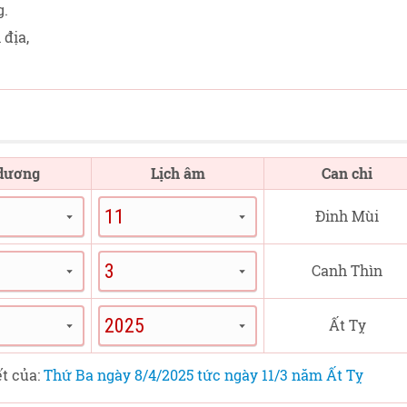
g.
 địa,
 dương
Lịch âm
Can chi
Đinh Mùi
Canh Thìn
Ất Tỵ
ết của:
Thứ Ba ngày 8/4/2025 tức ngày 11/3 năm Ất Tỵ