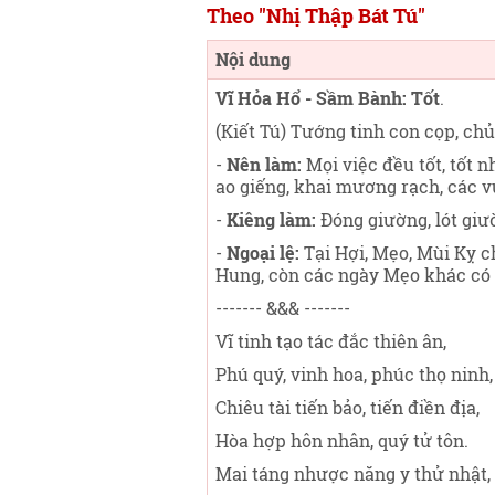
Theo "Nhị Thập Bát Tú"
Nội dung
Vĩ Hỏa Hổ - Sầm Bành: Tốt
.
(Kiết Tú) Tướng tinh con cọp, chủ
-
Nên làm:
Mọi việc đều tốt, tốt nh
ao giếng, khai mương rạch, các vụ
-
Kiêng làm:
Đóng giường, lót giườ
-
Ngoại lệ:
Tại Hợi, Mẹo, Mùi Kỵ ch
Hung, còn các ngày Mẹo khác có
------- &&& -------
Vĩ tinh tạo tác đắc thiên ân,
Phú quý, vinh hoa, phúc thọ ninh,
Chiêu tài tiến bảo, tiến điền địa,
Hòa hợp hôn nhân, quý tử tôn.
Mai táng nhược năng y thử nhật,