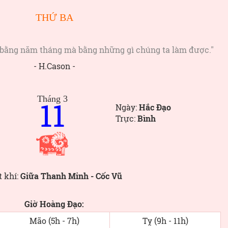
THỨ BA
 bằng năm tháng mà bằng những gì chúng ta làm được."
- H.Cason -
Tháng 3
11
Ngày:
Hắc Đạo
Trực:
Bình
t khí:
Giữa Thanh Minh - Cốc Vũ
Giờ Hoàng Đạo:
Mão (5h - 7h)
Tỵ (9h - 11h)