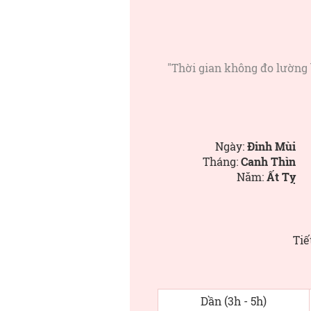
"Thời gian không đo lường
Ngày:
Đinh Mùi
Tháng:
Canh Thìn
Năm:
Ất Tỵ
Tiế
Dần (3h - 5h)