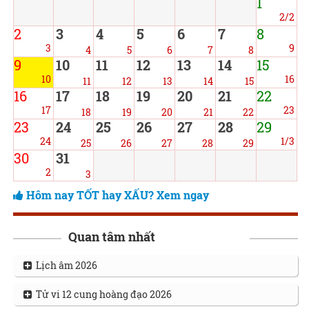
1
2/2
2
3
4
5
6
7
8
3
9
4
5
6
7
8
9
10
11
12
13
14
15
10
16
11
12
13
14
15
16
17
18
19
20
21
22
17
23
18
19
20
21
22
23
24
25
26
27
28
29
24
1/3
25
26
27
28
29
30
31
2
3
Hôm nay TỐT hay XẤU? Xem ngay
Quan tâm nhất
Lịch âm 2026
Tử vi 12 cung hoàng đạo 2026