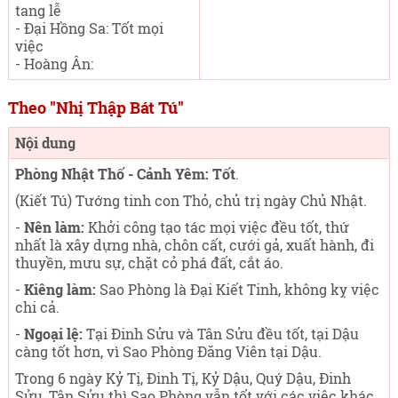
tang lễ
- Đại Hồng Sa: Tốt mọi
việc
- Hoàng Ân:
Theo "Nhị Thập Bát Tú"
Nội dung
Phòng Nhật Thố - Cảnh Yêm: Tốt
.
(Kiết Tú) Tướng tinh con Thỏ, chủ trị ngày Chủ Nhật
.
-
Nên làm:
Khởi công tạo tác mọi việc đều tốt, thứ
nhất là xây dựng nhà, chôn cất, cưới gả, xuất hành, đi
thuyền, mưu sự, chặt cỏ phá đất, cắt áo.
-
Kiêng làm:
Sao Phòng là Đại Kiết Tinh, không kỵ việc
chi cả.
-
Ngoại lệ:
Tại Đinh Sửu và Tân Sửu đều tốt, tại Dậu
càng tốt hơn, vì Sao Phòng Đăng Viên tại Dậu.
Trong 6 ngày Kỷ Tị, Đinh Tị, Kỷ Dậu, Quý Dậu, Đinh
Sửu, Tân Sửu thì Sao Phòng vẫn tốt với các việc khác,