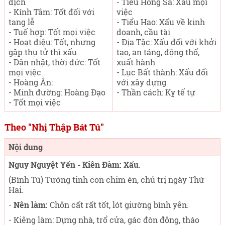
dịch
- Tiểu Hồng Sa: Xấu mọi
- Kính Tâm: Tốt đối với
việc
tang lễ
- Tiểu Hao: Xấu về kinh
- Tuế hợp: Tốt mọi việc
doanh, cầu tài
- Hoạt điệu: Tốt, nhưng
- Địa Tặc: Xấu đối với khởi
gặp thụ tử thì xấu
tạo, an táng, động thổ,
- Dân nhật, thời đức: Tốt
xuất hành
mọi việc
- Lục Bất thành: Xấu đối
- Hoàng Ân:
với xây dựng
- Minh đường: Hoàng Đạo
- Thần cách: Kỵ tế tự
- Tốt mọi việc
Theo "Nhị Thập Bát Tú"
Nội dung
Nguy Nguyệt Yến - Kiên Đàm: Xấu
.
(Bình Tú) Tướng tinh con chim én, chủ trị ngày Thứ
Hai
.
-
Nên làm:
Chôn cất rất tốt, lót giường bình yên.
- Kiêng làm: Dựng nhà, trổ cửa, gác đòn đông, tháo