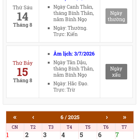
Ngày Canh Thân,
Thứ Sáu
14
tháng Bính Thân,
Ngày
năm Bính Ngọ
thường
Tháng 8
Ngày: Thường.
Trực: Kiến
Âm lịch: 3/7/2026
Ngày Tân Dậu,
Thứ Bảy
15
tháng Bính Thân,
Ngày
năm Bính Ngọ
xấu
Tháng 8
Ngày: Hắc Đạo.
Trực: Trừ
«
‹
›
»
6 / 2025
CN
T2
T3
T4
T5
T6
T7
1
2
3
4
5
6
7