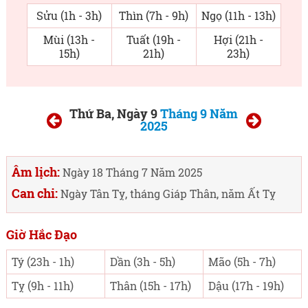
Sửu (1h - 3h)
Thìn (7h - 9h)
Ngọ (11h - 13h)
Mùi (13h -
Tuất (19h -
Hợi (21h -
15h)
21h)
23h)
Thứ Ba, Ngày 9
Tháng 9 Năm
2025
Âm lịch:
Ngày 18 Tháng 7 Năm 2025
Can chi:
Ngày Tân Tỵ, tháng Giáp Thân, năm Ất Tỵ
Giờ Hắc Đạo
Tý (23h - 1h)
Dần (3h - 5h)
Mão (5h - 7h)
Tỵ (9h - 11h)
Thân (15h - 17h)
Dậu (17h - 19h)