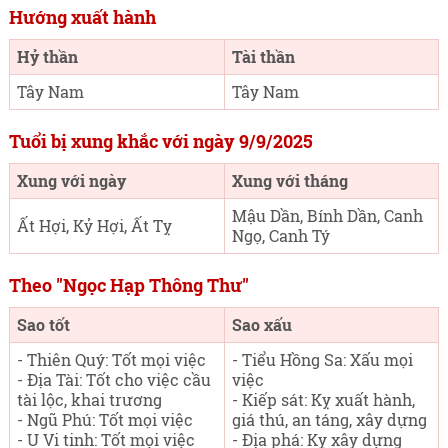
Hướng xuất hành
Hỷ thần
Tài thần
Tây Nam
Tây Nam
Tuổi bị xung khắc với ngày 9/9/2025
Xung với ngày
Xung với tháng
Mậu Dần, Bính Dần, Canh
Ất Hợi, Kỷ Hợi, Ất Tỵ
Ngọ, Canh Tý
Theo "Ngọc Hạp Thông Thư"
Sao tốt
Sao xấu
- Thiên Quý: Tốt mọi việc
- Tiểu Hồng Sa: Xấu mọi
- Địa Tài: Tốt cho việc cầu
việc
tài lộc, khai trương
- Kiếp sát: Kỵ xuất hành,
- Ngũ Phú: Tốt mọi việc
giá thú, an táng, xây dựng
- U Vi tinh: Tốt mọi việc
- Địa phá: Kỵ xây dựng