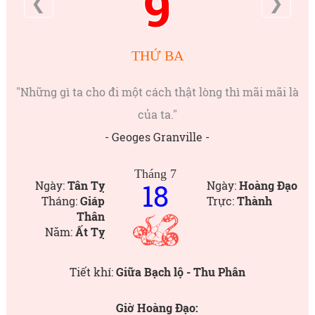
9
❮
❯
THỨ BA
"Những gì ta cho đi một cách thật lòng thì mãi mãi là
của ta."
- Geoges Granville -
Tháng 7
18
Ngày:
Tân Tỵ
Ngày:
Hoàng Đạo
Tháng:
Giáp
Trực:
Thành
Thân
Năm:
Ất Tỵ
Tiết khí:
Giữa Bạch lộ - Thu Phân
Giờ Hoàng Đạo: