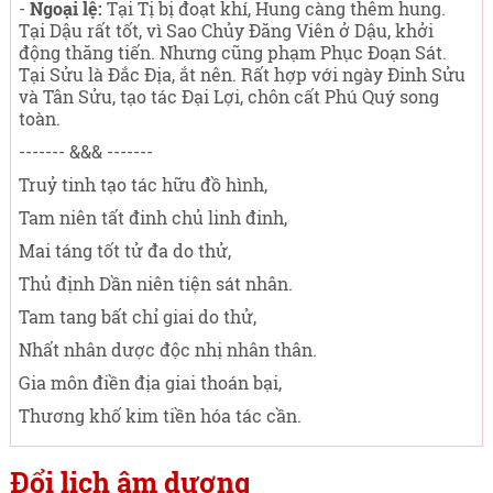
-
Ngoại lệ:
Tại Tị bị đoạt khí, Hung càng thêm hung.
Tại Dậu rất tốt, vì Sao Chủy Đăng Viên ở Dậu, khởi
động thăng tiến. Nhưng cũng phạm Phục Đoạn Sát.
Tại Sửu là Đắc Địa, ắt nên. Rất hợp với ngày Đinh Sửu
và Tân Sửu, tạo tác Đại Lợi, chôn cất Phú Quý song
toàn.
------- &&& -------
Truỷ tinh tạo tác hữu đồ hình,
Tam niên tất đinh chủ linh đinh,
Mai táng tốt tử đa do thử,
Thủ định Dần niên tiện sát nhân.
Tam tang bất chỉ giai do thử,
Nhất nhân dược độc nhị nhân thân.
Gia môn điền địa giai thoán bại,
Thương khố kim tiền hóa tác cần.
Đổi lịch âm dương