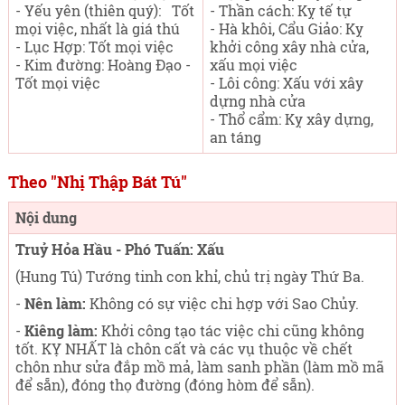
- Yếu yên (thiên quý): Tốt
- Thần cách: Kỵ tế tự
mọi việc, nhất là giá thú
- Hà khôi, Cẩu Giảo: Kỵ
- Lục Hợp: Tốt mọi việc
khởi công xây nhà cửa,
- Kim đường: Hoàng Đạo -
xấu mọi việc
Tốt mọi việc
- Lôi công: Xấu với xây
dựng nhà cửa
- Thổ cẩm: Kỵ xây dựng,
an táng
Theo "Nhị Thập Bát Tú"
Nội dung
Truỷ Hỏa Hầu - Phó Tuấn: Xấu
(Hung Tú) Tướng tinh con khỉ, chủ trị ngày Thứ Ba
.
-
Nên làm:
Không có sự việc chi hợp với Sao Chủy.
-
Kiêng làm:
Khởi công tạo tác việc chi cũng không
tốt. KỴ NHẤT là chôn cất và các vụ thuộc về chết
chôn như sửa đắp mồ mả, làm sanh phần (làm mồ mã
để sẵn), đóng thọ đường (đóng hòm để sẵn).