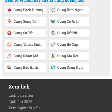
Xem tử vi hôm nay của 12 cung hoàng đạo
Cung Bạch Dương
Cung Kim Ngưu
Cung Song Tử
Cung Cự Giải
Cung Sư Tử
Cung Xử Nữ
Cung Thiên Bình
Cung Bọ Cạp
Cung Nhân Mã
Cung Ma Kết
Cung Bảo Bình
Cung Song Ngư
Xem lịch
Lịch vạn niên
Lịch âm 2026
Xem ngày tốt xấu