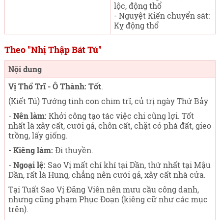
lộc, động thổ
- Nguyệt Kiến chuyển sát:
Kỵ động thổ
Theo "Nhị Thập Bát Tú"
Nội dung
Vị Thổ Trĩ - Ô Thành: Tốt
.
(Kiết Tú) Tướng tinh con chim trĩ, củ trị ngày Thứ Bảy
-
Nên làm:
Khởi công tạo tác việc chi cũng lợi. Tốt
nhất là xây cất, cưới gả, chôn cất, chặt cỏ phá đất, gieo
trồng, lấy giống.
-
Kiêng làm:
Đi thuyền.
-
Ngoại lệ:
Sao Vị mất chí khí tại Dần, thứ nhất tại Mậu
Dần, rất là Hung, chẳng nên cưới gả, xây cất nhà cửa.
Tại Tuất Sao Vị Đăng Viên nên mưu cầu công danh,
nhưng cũng phạm Phục Đoạn (kiêng cữ như các mục
trên).