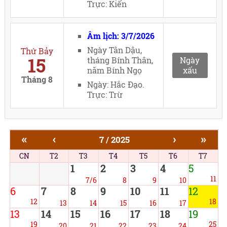
Trực: Kiến
Âm lịch: 3/7/2026
Ngày Tân Dậu,
Thứ Bảy
15
tháng Bính Thân,
Ngày
năm Bính Ngọ
xấu
Tháng 8
Ngày: Hắc Đạo.
Trực: Trừ
«
‹
›
»
7 / 2025
CN
T2
T3
T4
T5
T6
T7
1
2
3
4
5
11
7/6
8
9
10
6
7
8
9
10
11
12
12
18
13
14
15
16
17
13
14
15
16
17
18
19
19
25
20
21
22
23
24