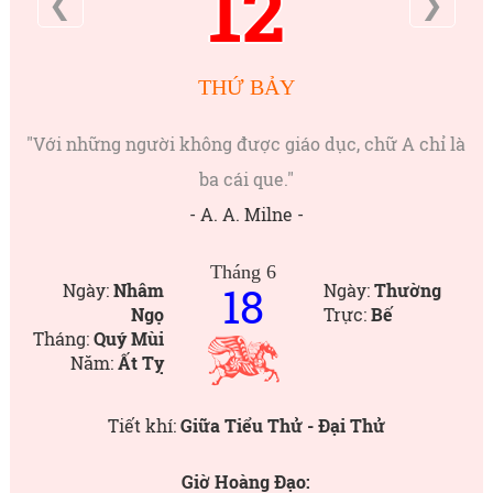
12
❮
❯
THỨ BẢY
"Với những người không được giáo dục, chữ A chỉ là
ba cái que."
- A. A. Milne -
Tháng 6
18
Ngày:
Nhâm
Ngày:
Thường
Ngọ
Trực:
Bế
Tháng:
Quý Mùi
Năm:
Ất Tỵ
Tiết khí:
Giữa Tiểu Thử - Đại Thử
Giờ Hoàng Đạo: