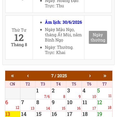
Ngày: Hoàng Đạo.
Trực: Thu
Âm lịch: 30/6/2026
Ngày Mậu Ngọ,
Thứ Tư
12
tháng Ất Mùi, năm
Ngày
Bính Ngọ
thường
Tháng 8
Ngày: Thường.
Trực: Khai
«
‹
›
»
7 / 2025
CN
T2
T3
T4
T5
T6
T7
1
2
3
4
5
11
7/6
8
9
10
6
7
8
9
10
11
12
12
18
13
14
15
16
17
13
14
15
16
17
18
19