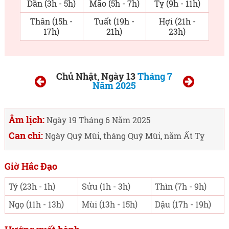
Dần (3h - 5h)
Mão (5h - 7h)
Tỵ (9h - 11h)
Thân (15h -
Tuất (19h -
Hợi (21h -
17h)
21h)
23h)
Chủ Nhật, Ngày 13
Tháng 7
Năm 2025
Âm lịch:
Ngày 19 Tháng 6 Năm 2025
Can chi:
Ngày Quý Mùi, tháng Quý Mùi, năm Ất Tỵ
Giờ Hắc Đạo
Tý (23h - 1h)
Sửu (1h - 3h)
Thìn (7h - 9h)
Ngọ (11h - 13h)
Mùi (13h - 15h)
Dậu (17h - 19h)