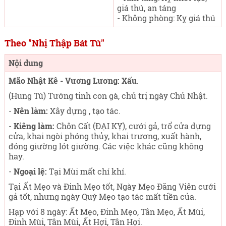
giá thú, an táng
- Không phòng: Kỵ giá thú
Theo "Nhị Thập Bát Tú"
Nội dung
Mão Nhật Kê - Vương Lương: Xấu
.
(Hung Tú) Tướng tinh con gà, chủ trị ngày Chủ Nhật
.
-
Nên làm:
Xây dựng , tạo tác.
-
Kiêng làm:
Chôn Cất (ĐẠI KỴ), cưới gả, trổ cửa dựng
cửa, khai ngòi phóng thủy, khai trương, xuất hành,
đóng giường lót giường. Các việc khác cũng không
hay.
-
Ngoại lệ:
Tại Mùi mất chí khí.
Tại Ất Mẹo và Đinh Mẹo tốt, Ngày Mẹo Đăng Viên cưới
gả tốt, nhưng ngày Quý Mẹo tạo tác mất tiền của.
Hạp với 8 ngày: Ất Mẹo, Đinh Mẹo, Tân Mẹo, Ất Mùi,
Đinh Mùi, Tân Mùi, Ất Hợi, Tân Hợi.