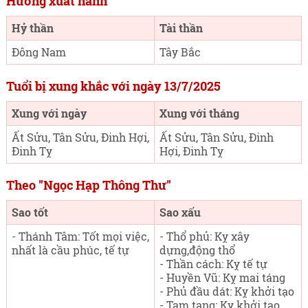
Hướng xuất hành
Hỷ thần
Tài thần
Đông Nam
Tây Bắc
Tuổi bị xung khắc với ngày 13/7/2025
Xung với ngày
Xung với tháng
Ất Sửu, Tân Sửu, Đinh Hợi,
Ất Sửu, Tân Sửu, Đinh
Đinh Tỵ
Hợi, Đinh Tỵ
Theo "Ngọc Hạp Thông Thư"
Sao tốt
Sao xấu
- Thánh Tâm: Tốt mọi việc,
- Thổ phủ: Kỵ xây
nhất là cầu phúc, tế tự
dựng,động thổ
- Thần cách: Kỵ tế tự
- Huyền Vũ: Kỵ mai táng
- Phủ đầu dát: Kỵ khởi tạo
- Tam tang: Kỵ khởi tạo,