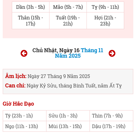
Dần (3h - 5h)
Mão (5h - 7h)
Tỵ (9h - 11h)
Thân (15h -
Tuất (19h -
Hợi (21h -
17h)
21h)
23h)
Chủ Nhật, Ngày 16
Tháng 11
Năm 2025
Âm lịch:
Ngày 27 Tháng 9 Năm 2025
Can chi:
Ngày Kỷ Sửu, tháng Bính Tuất, năm Ất Tỵ
Giờ Hắc Đạo
Tý (23h - 1h)
Sửu (1h - 3h)
Thìn (7h - 9h)
Ngọ (11h - 13h)
Mùi (13h - 15h)
Dậu (17h - 19h)