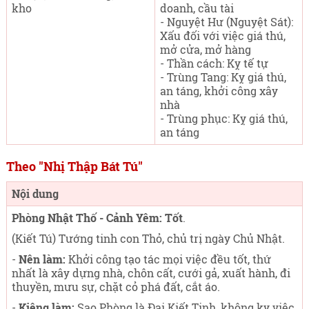
kho
doanh, cầu tài
- Nguyệt Hư (Nguyệt Sát):
Xấu đối với việc giá thú,
mở cửa, mở hàng
- Thần cách: Kỵ tế tự
- Trùng Tang: Kỵ giá thú,
an táng, khởi công xây
nhà
- Trùng phục: Kỵ giá thú,
an táng
Theo "Nhị Thập Bát Tú"
Nội dung
Phòng Nhật Thố - Cảnh Yêm: Tốt
.
(Kiết Tú) Tướng tinh con Thỏ, chủ trị ngày Chủ Nhật
.
-
Nên làm:
Khởi công tạo tác mọi việc đều tốt, thứ
nhất là xây dựng nhà, chôn cất, cưới gả, xuất hành, đi
thuyền, mưu sự, chặt cỏ phá đất, cắt áo.
-
Kiêng làm:
Sao Phòng là Đại Kiết Tinh, không kỵ việc