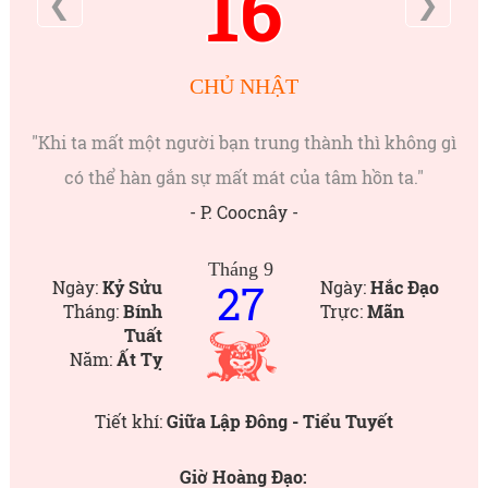
16
❮
❯
CHỦ NHẬT
"Khi ta mất một người bạn trung thành thì không gì
có thể hàn gắn sự mất mát của tâm hồn ta."
- P. Coocnây -
Tháng 9
27
Ngày:
Kỷ Sửu
Ngày:
Hắc Đạo
Tháng:
Bính
Trực:
Mãn
Tuất
Năm:
Ất Tỵ
Tiết khí:
Giữa Lập Đông - Tiểu Tuyết
Giờ Hoàng Đạo: