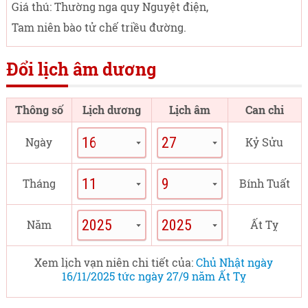
Giá thú: Thường nga quy Nguyệt điện,
Tam niên bào tử chế triều đường.
Đổi lịch âm dương
Thông số
Lịch dương
Lịch âm
Can chi
Ngày
Kỷ Sửu
Tháng
Bính Tuất
Năm
Ất Tỵ
Xem lịch vạn niên chi tiết của:
Chủ Nhật ngày
16/11/2025 tức ngày 27/9 năm Ất Tỵ