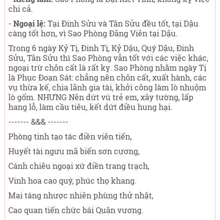
chi cả.
-
Ngoại lệ:
Tại Đinh Sửu và Tân Sửu đều tốt, tại Dậu
càng tốt hơn, vì Sao Phòng Đăng Viên tại Dậu.
Trong 6 ngày Kỷ Tị, Đinh Tị, Kỷ Dậu, Quý Dậu, Đinh
Sửu, Tân Sửu thì Sao Phòng vẫn tốt với các việc khác,
ngoại trừ chôn cất là rất kỵ. Sao Phòng nhằm ngày Tị
là Phục Đoạn Sát: chẳng nên chôn cất, xuất hành, các
vụ thừa kế, chia lãnh gia tài, khởi công làm lò nhuộm
lò gốm. NHƯNG Nên dứt vú trẻ em, xây tường, lấp
hang lỗ, làm cầu tiêu, kết dứt điều hung hại.
------- &&& -------
Phòng tinh tạo tác điền viên tiến,
Huyết tài ngưu mã biến sơn cương,
Cánh chiêu ngoại xứ điền trang trạch,
Vinh hoa cao quý, phúc thọ khang.
Mai táng nhược nhiên phùng thử nhật,
Cao quan tiến chức bái Quân vương.