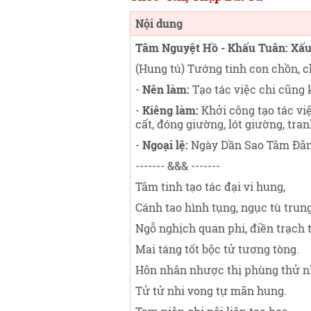
Nội dung
Tâm Nguyệt Hồ - Khấu Tuân: Xấ
(Hung tú) Tướng tinh con chồn, c
-
Nên làm:
Tạo tác việc chi cũng 
-
Kiêng làm:
Khởi công tạo tác việ
cất, đóng giường, lót giường, tran
-
Ngoại lệ:
Ngày Dần Sao Tâm Đăng
------- &&& -------
Tâm tinh tạo tác đại vi hung,
Cánh tao hình tụng, ngục tù trung
Ngỗ nghịch quan phi, điền trạch t
Mai táng tốt bộc tử tương tòng.
Hôn nhân nhược thị phùng thử n
Tử tử nhi vong tự mãn hung.