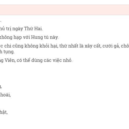
u
.
hủ trị ngày Thứ Hai
.
không hạp với Hung tú này.
c chi cũng không khỏi hại, thứ nhất là xây cất, cưới gả, ch
h tụng.
 Viên, có thể dùng các việc nhỏ.
,
hoái,
hật,