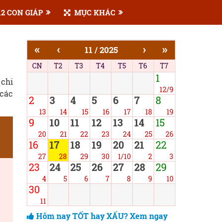
2 CON GIÁP
MỤC KHÁC
«
‹
›
»
11 / 2025
CN
T2
T3
T4
T5
T6
T7
1
 chi
12/9
 các
2
3
4
5
6
7
8
13
14
15
16
17
18
19
9
10
11
12
13
14
15
20
21
22
23
24
25
26
16
17
18
19
20
21
22
27
28
29
30
1/10
2
3
23
24
25
26
27
28
29
4
5
6
7
8
9
10
30
11
Hôm nay TỐT hay XẤU? Xem ngay