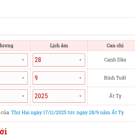
 dương
Lịch âm
Can chi
Canh Dần
Bính Tuất
Ất Tỵ
 của:
Thứ Hai ngày 17/11/2025 tức ngày 28/9 năm Ất Tỵ
ới