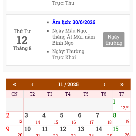
Trực: Thu
Âm lịch: 30/6/2026
Ngày Mậu Ngọ,
Thứ Tư
12
tháng Ất Mùi, năm
Ngày
Bính Ngọ
thường
Tháng 8
Ngày: Thường.
Trực: Khai
«
‹
›
»
11 / 2025
CN
T2
T3
T4
T5
T6
T7
1
12/9
2
3
4
5
6
7
8
13
19
14
15
16
17
18
9
10
11
12
13
14
15
20
26
21
22
23
24
25