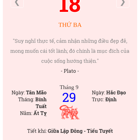
18
❮
❯
THỨ BA
"Suy nghĩ thực tế, cảm nhận những điều đẹp đẽ,
mong muốn cái tốt lành; đó chính là mục đích của
cuộc sống hướng thiện."
- Plato -
Tháng 9
29
Ngày:
Tân Mão
Ngày:
Hắc Đạo
Tháng:
Bính
Trực:
Định
Tuất
Năm:
Ất Tỵ
Tiết khí:
Giữa Lập Đông - Tiểu Tuyết