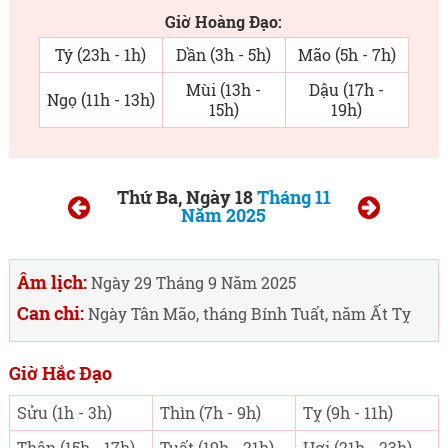
Giờ Hoàng Đạo:
Tý (23h - 1h)
Dần (3h - 5h)
Mão (5h - 7h)
Mùi (13h -
Dậu (17h -
Ngọ (11h - 13h)
15h)
19h)
Thứ Ba, Ngày 18
Tháng 11
Năm 2025
Âm lịch:
Ngày 29 Tháng 9 Năm 2025
Can chi:
Ngày Tân Mão, tháng Bính Tuất, năm Ất Tỵ
Giờ Hắc Đạo
Sửu (1h - 3h)
Thìn (7h - 9h)
Tỵ (9h - 11h)
Thân (15h - 17h)
Tuất (19h - 21h)
Hợi (21h - 23h)