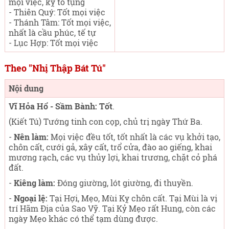
mọi việc, kỵ tố tụng
- Thiên Quý: Tốt mọi việc
- Thánh Tâm: Tốt mọi việc,
nhất là cầu phúc, tế tự
- Lục Hợp: Tốt mọi việc
Theo "Nhị Thập Bát Tú"
Nội dung
Vĩ Hỏa Hổ - Sầm Bành: Tốt
.
(Kiết Tú) Tướng tinh con cọp, chủ trị ngày Thứ Ba
.
-
Nên làm:
Mọi việc đều tốt, tốt nhất là các vụ khởi tạo,
chôn cất, cưới gả, xây cất, trổ cửa, đào ao giếng, khai
mương rạch, các vụ thủy lợi, khai trương, chặt cỏ phá
đất.
-
Kiêng làm:
Đóng giường, lót giường, đi thuyền.
-
Ngoại lệ:
Tại Hợi, Mẹo, Mùi Kỵ chôn cất. Tại Mùi là vị
trí Hãm Địa của Sao Vỹ. Tại Kỷ Mẹo rất Hung, còn các
ngày Mẹo khác có thể tạm dùng được.