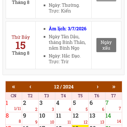
Tháng 8
Ngày: Thường.
Trực: Kiến
Âm lịch: 3/7/2026
Ngày Tân Dậu,
Thứ Bảy
15
tháng Bính Thân,
Ngày
năm Bính Ngọ
xấu
Tháng 8
Ngày: Hắc Đạo.
Trực: Trừ
«
‹
›
»
12 / 2024
CN
T2
T3
T4
T5
T6
T7
1
2
3
4
5
6
7
1/11
7
2
3
4
5
6
8
9
10
11
12
13
14
8
14
9
10
11
12
13