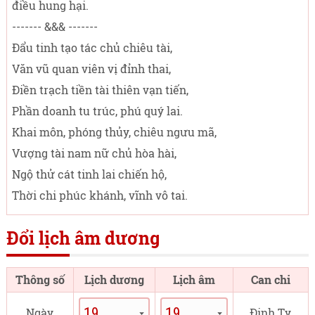
điều hung hại.
------- &&& -------
Đẩu tinh tạo tác chủ chiêu tài,
Văn vũ quan viên vị đỉnh thai,
Điền trạch tiền tài thiên vạn tiến,
Phần doanh tu trúc, phú quý lai.
Khai môn, phóng thủy, chiêu ngưu mã,
Vượng tài nam nữ chủ hòa hài,
Ngộ thử cát tinh lai chiến hộ,
Thời chi phúc khánh, vĩnh vô tai.
Đổi lịch âm dương
Thông số
Lịch dương
Lịch âm
Can chi
Ngày
Đinh Tỵ