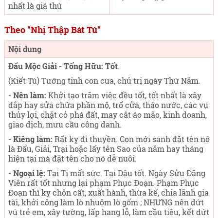
nhất là giá thú
Theo "Nhị Thập Bát Tú"
Nội dung
Đẩu Mộc Giải - Tống Hữu: Tốt
.
(Kiết Tú) Tướng tinh con cua, chủ trị ngày Thứ Năm
.
-
Nên làm:
Khởi tạo trăm việc đều tốt, tốt nhất là xây
đắp hay sửa chữa phần mộ, trổ cửa, tháo nước, các vụ
thủy lợi, chặt cỏ phá đất, may cắt áo mão, kinh doanh,
giao dịch, mưu cầu công danh.
-
Kiêng làm:
Rất kỵ đi thuyền. Con mới sanh đặt tên nó
là Đẩu, Giải, Trại hoặc lấy tên Sao của năm hay tháng
hiện tại mà đặt tên cho nó dễ nuôi.
-
Ngoại lệ:
Tại Tị mất sức. Tại Dậu tốt. Ngày Sửu Đăng
Viên rất tốt nhưng lại phạm Phục Đoạn. Phạm Phục
Đoạn thì kỵ chôn cất, xuất hành, thừa kế, chia lãnh gia
tài, khởi công làm lò nhuộm lò gốm ; NHƯNG nên dứt
vú trẻ em, xây tường, lấp hang lỗ, làm cầu tiêu, kết dứt