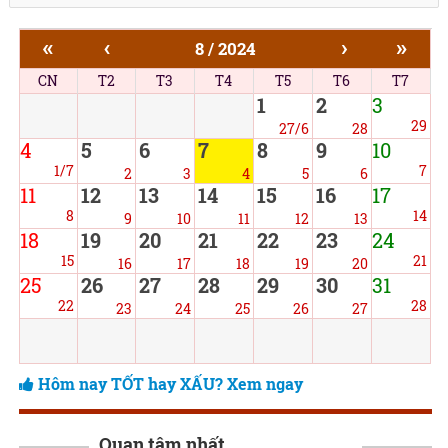
«
‹
›
»
8 / 2024
CN
T2
T3
T4
T5
T6
T7
1
2
3
29
27/6
28
4
5
6
7
8
9
10
1/7
7
2
3
4
5
6
11
12
13
14
15
16
17
8
14
9
10
11
12
13
18
19
20
21
22
23
24
15
21
16
17
18
19
20
25
26
27
28
29
30
31
22
28
23
24
25
26
27
Hôm nay TỐT hay XẤU? Xem ngay
Quan tâm nhất