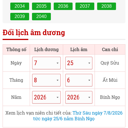
2034
2035
2036
2037
2038
2039
2040
Đổi lịch âm dương
Thông số
Lịch dương
Lịch âm
Can chi
Ngày
Quý Sửu
Tháng
Ất Mùi
Năm
Bính Ngọ
Xem lịch vạn niên chi tiết của:
Thứ Sáu ngày 7/8/2026
tức ngày 25/6 năm Bính Ngọ