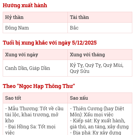
Hướng xuất hành
Hỷ thần
Tài thần
Đông Nam
Bắc
Tuổi bị xung khắc với ngày 5/12/2025
Xung với ngày
Xung với tháng
Kỷ Tỵ, Quý Tỵ, Quý Mùi,
Canh Dần, Giáp Dần
Quý Sửu
Theo "Ngọc Hạp Thông Thư"
Sao tốt
Sao xấu
- Mẫu Thương: Tốt về cầu
- Thiên Cương (hay Diệt
tài lộc, khai trương, mở
Môn): Xấu mọi việc
kho
- Kiếp sát: Kỵ xuất hành,
- Đại Hồng Sa: Tốt mọi
giá thú, an táng, xây dựng
việc
- Địa phá: Kỵ xây dựng