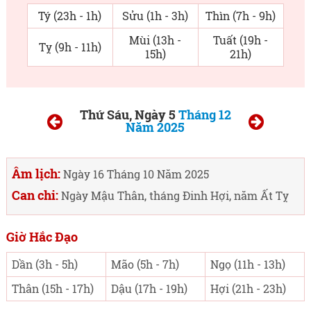
Tý (23h - 1h)
Sửu (1h - 3h)
Thìn (7h - 9h)
Mùi (13h -
Tuất (19h -
Tỵ (9h - 11h)
15h)
21h)
Thứ Sáu, Ngày 5
Tháng 12
Năm 2025
Âm lịch:
Ngày 16 Tháng 10 Năm 2025
Can chi:
Ngày Mậu Thân, tháng Đinh Hợi, năm Ất Tỵ
Giờ Hắc Đạo
Dần (3h - 5h)
Mão (5h - 7h)
Ngọ (11h - 13h)
Thân (15h - 17h)
Dậu (17h - 19h)
Hợi (21h - 23h)