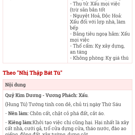
- Thụ tử: Xấu mọi việc
(trừ săn bắn tốt
- Nguyệt Hoả, Độc Hoả:
Xấu đối với lợp nhà, làm
bếp
- Băng tiêu ngoạ hãm: Xấu
mọi việc
- Thổ cẩm: Kỵ xây dựng,
an táng
- Không phòng: Kỵ giá thú
Theo "Nhị Thập Bát Tú"
Nội dung
Quỷ Kim Dương - Vương Phách: Xấu
.
(Hung Tú) Tướng tinh con dê, chủ trị ngày Thứ Sáu
-
Nên làm:
Chôn cất, chặt cỏ phá đất, cắt áo.
-
Kiêng làm:
Khởi tạo việc chi cũng hại. Hại nhất là xây
cất nhà, cưới gả, trổ cửa dựng cửa, tháo nước, đào ao
giếng, động đất, xây tường, dựng cột.