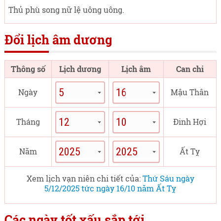
Thủ phù song nữ lệ uông uông.
Đổi lịch âm dương
Thông số
Lịch dương
Lịch âm
Can chi
Ngày
Mậu Thân
Tháng
Đinh Hợi
Năm
Ất Tỵ
Xem lịch vạn niên chi tiết của:
Thứ Sáu ngày
5/12/2025 tức ngày 16/10 năm Ất Tỵ
Các ngày tốt xấu sắp tới