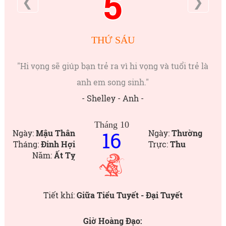
5
❮
❯
THỨ SÁU
"Hi vọng sẽ giúp bạn trẻ ra vì hi vọng và tuổi trẻ là
anh em song sinh."
- Shelley - Anh -
Tháng 10
16
Ngày:
Mậu Thân
Ngày:
Thường
Tháng:
Đinh Hợi
Trực:
Thu
Năm:
Ất Tỵ
Tiết khí:
Giữa Tiểu Tuyết - Đại Tuyết
Giờ Hoàng Đạo: