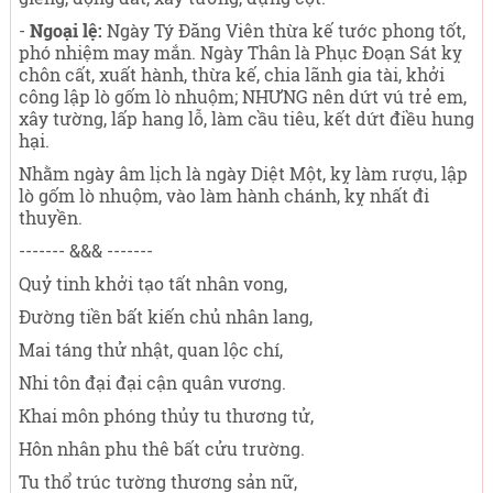
-
Ngoại lệ:
Ngày Tý Đăng Viên thừa kế tước phong tốt,
phó nhiệm may mắn. Ngày Thân là Phục Đoạn Sát kỵ
chôn cất, xuất hành, thừa kế, chia lãnh gia tài, khởi
công lập lò gốm lò nhuộm; NHƯNG nên dứt vú trẻ em,
xây tường, lấp hang lỗ, làm cầu tiêu, kết dứt điều hung
hại.
Nhằm ngày âm lịch là ngày Diệt Một, kỵ làm rượu, lập
lò gốm lò nhuộm, vào làm hành chánh, kỵ nhất đi
thuyền.
------- &&& -------
Quỷ tinh khởi tạo tất nhân vong,
Đường tiền bất kiến chủ nhân lang,
Mai táng thử nhật, quan lộc chí,
Nhi tôn đại đại cận quân vương.
Khai môn phóng thủy tu thương tử,
Hôn nhân phu thê bất cửu trường.
Tu thổ trúc tường thương sản nữ,