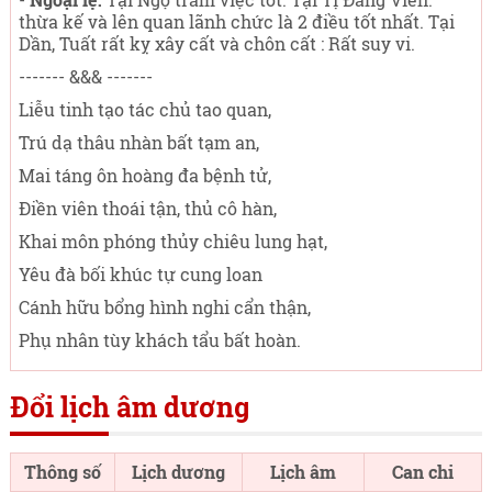
thừa kế và lên quan lãnh chức là 2 điều tốt nhất. Tại
Dần, Tuất rất kỵ xây cất và chôn cất : Rất suy vi.
------- &&& -------
Liễu tinh tạo tác chủ tao quan,
Trú dạ thâu nhàn bất tạm an,
Mai táng ôn hoàng đa bệnh tử,
Điền viên thoái tận, thủ cô hàn,
Khai môn phóng thủy chiêu lung hạt,
Yêu đà bối khúc tự cung loan
Cánh hữu bổng hình nghi cẩn thận,
Phụ nhân tùy khách tẩu bất hoàn.
Đổi lịch âm dương
Thông số
Lịch dương
Lịch âm
Can chi