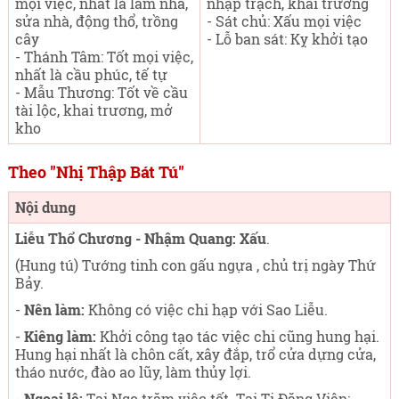
mọi việc, nhất là làm nhà,
nhập trạch, khai trương
sửa nhà, động thổ, trồng
- Sát chủ: Xấu mọi việc
cây
- Lỗ ban sát: Kỵ khởi tạo
- Thánh Tâm: Tốt mọi việc,
nhất là cầu phúc, tế tự
- Mẫu Thương: Tốt về cầu
tài lộc, khai trương, mở
kho
Theo "Nhị Thập Bát Tú"
Nội dung
Liễu Thổ Chương - Nhậm Quang: Xấu
.
(Hung tú) Tướng tinh con gấu ngựa , chủ trị ngày Thứ
Bảy
.
-
Nên làm:
Không có việc chi hạp với Sao Liễu.
-
Kiêng làm:
Khởi công tạo tác việc chi cũng hung hại.
Hung hại nhất là chôn cất, xây đắp, trổ cửa dựng cửa,
tháo nước, đào ao lũy, làm thủy lợi.
-
Ngoại lệ:
Tại Ngọ trăm việc tốt. Tại Tị Đăng Viên: