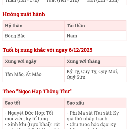
Hướng xuất hành
Hỷ thần
Tài thần
Đông Bắc
Nam
Tuổi bị xung khắc với ngày 6/12/2025
Xung với ngày
Xung với tháng
Kỷ Tỵ, Quý Tỵ, Quý Mùi,
Tân Mão, Ất Mão
Quý Sửu
Theo "Ngọc Hạp Thông Thư"
Sao tốt
Sao xấu
- Nguyệt Đức Hợp: Tốt
- Phi Ma sát (Tai sát): Kỵ
mọi việc, kỵ tố tụng
giá thú nhập trạch
- Sinh khí (trực khai): Tốt
- Chu tước hắc đạo: Kỵ