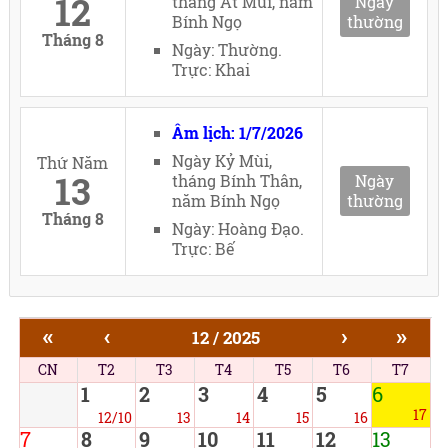
12
tháng Ất Mùi, năm
Ngày
Bính Ngọ
thường
Tháng 8
Ngày: Thường.
Trực: Khai
Âm lịch: 1/7/2026
Ngày Kỷ Mùi,
Thứ Năm
13
tháng Bính Thân,
Ngày
năm Bính Ngọ
thường
Tháng 8
Ngày: Hoàng Đạo.
Trực: Bế
«
‹
›
»
12 / 2025
CN
T2
T3
T4
T5
T6
T7
1
2
3
4
5
6
17
12/10
13
14
15
16
7
8
9
10
11
12
13